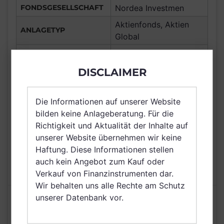
FONDSGESELLSCHAFT
Nordea Investmen
Aktienfonds, Aktien
ANLAGETYP
Global
ANLAGEREGION
Global
ERTRAGSTYP
thesaurierend
DISCLAIMER
WÄHRUNG
SEK
Die Informationen auf unserer Website
Deutschland,
bilden keine Anlageberatung. Für die
VERTRIEBSZULASSUNG
Luxemburg, Schweiz,
Richtigkeit und Aktualität der Inhalte auf
Schweden, Singapur
unserer Website übernehmen wir keine
AUSGABEAUFSCHLAG
5,00%
Haftung. Diese Informationen stellen
MAX. LAUFENDE
auch kein Angebot zum Kauf oder
N/A
KOSTEN
Verkauf von Finanzinstrumenten dar.
Wir behalten uns alle Rechte am Schutz
unserer Datenbank vor.
Risikoeinstufung laut Anbieter (KID)