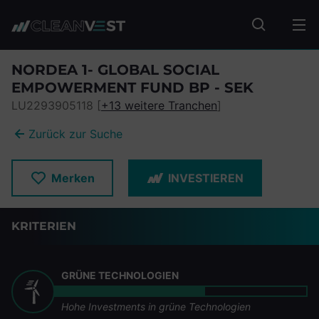
zum Seiteninhalt springen
Fonds suc
NORDEA 1- GLOBAL SOCIAL
EMPOWERMENT FUND BP - SEK
LU2293905118 [
+13 weitere Tranchen
]
Zurück zur Suche
Merken
INVESTIEREN
KRITERIEN
GRÜNE TECHNOLOGIEN
Hohe Investments in grüne Technologien