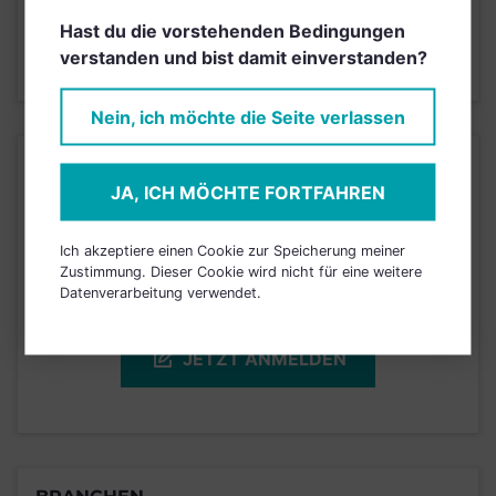
4
1
2
3
5
6
7
Hast du die vorstehenden Bedingungen
verstanden und bist damit einverstanden?
Stand 31.03.2026
Nein, ich möchte die Seite verlassen
KURSENTWICKLUNG
JA, ICH MÖCHTE FORTFAHREN
Einfach und kostenlos
Ich akzeptiere einen Cookie zur Speicherung meiner
registrieren, um dieses Feature
Zustimmung. Dieser Cookie wird nicht für eine weitere
Datenverarbeitung verwendet.
freizuschalten.
JETZT ANMELDEN