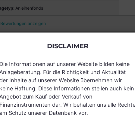
agetyp
:
Anleihenfonds
Bewertungen anzeigen
DISCLAIMER
STE RESPONSIBLE BOND MÜNDEL T
0000812995
weitere Tranchen
Die Informationen auf unserer Website bilden keine
Anlageberatung. Für die Richtigkeit und Aktualität
der Inhalte auf unserer Website übernehmen wir
agetyp
:
Anleihenfonds
keine Haftung. Diese Informationen stellen auch kein
Angebot zum Kauf oder Verkauf von
Bewertungen anzeigen
Finanzinstrumenten dar. Wir behalten uns alle Recht
am Schutz unserer Datenbank vor.
AM SRI SPARTRUST M (RT)
0000817960