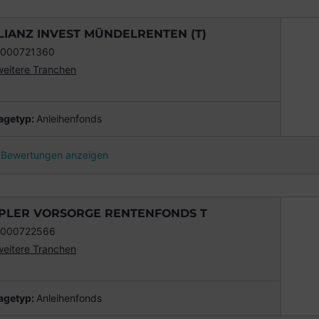
LIANZ INVEST MÜNDELRENTEN (T)
0000721360
weitere Tranchen
agetyp
:
Anleihenfonds
Bewertungen anzeigen
PLER VORSORGE RENTENFONDS T
0000722566
weitere Tranchen
agetyp
:
Anleihenfonds