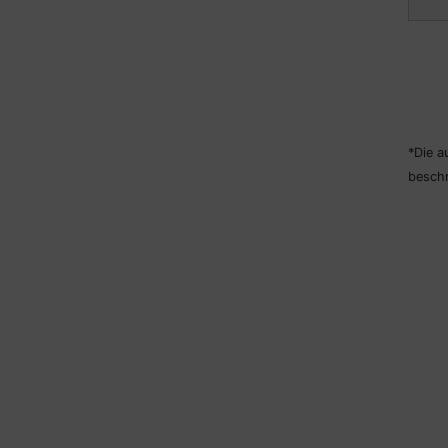
*Die a
beschr