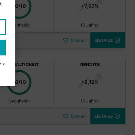
t
10/10
+
7,67
%
Nachhaltig
(
3 Jahre
)
Merken
DETAILS
kie
NACHHALTIGKEIT
RENDITE
10/10
+
6,12
%
Nachhaltig
(
3 Jahre
)
Merken
DETAILS