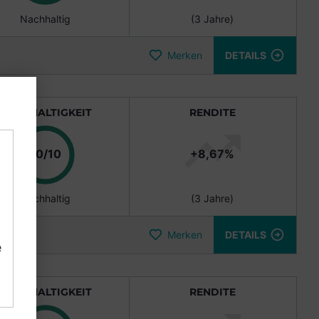
Nachhaltig
(
3 Jahre
)
Merken
DETAILS
NACHHALTIGKEIT
RENDITE
10/10
+
8,67
%
Nachhaltig
(
3 Jahre
)
Merken
DETAILS
e
NACHHALTIGKEIT
RENDITE