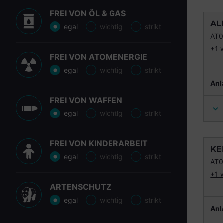
FREI VON ÖL & GAS
AL
egal
wichtig
strikt
AT
+1 
FREI VON ATOMENERGIE
egal
wichtig
strikt
Anl
FREI VON WAFFEN
egal
wichtig
strikt
FREI VON KINDERARBEIT
KE
egal
wichtig
strikt
AT
+1 
ARTENSCHUTZ
egal
wichtig
strikt
Anl