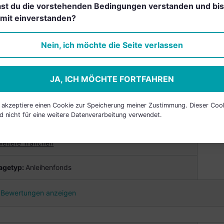
st du die vorstehenden Bedingungen verstanden und bis
weitere Tranchen
mit einverstanden?
agetyp
:
Anleihenfonds
Nein, ich möchte die Seite verlassen
Bewertungen anzeigen
JA, ICH MÖCHTE FORTFAHREN
h akzeptiere einen Cookie zur Speicherung meiner Zustimmung. Dieser Coo
TMANN MÜNDELSICHERER ANLEIHEFONDS
d nicht für eine weitere Datenverarbeitung verwendet.
0000A0CG05
weitere Tranchen
agetyp
:
Anleihenfonds
Bewertungen anzeigen