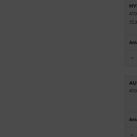
HY
AT
+1 
Anl
AU
AT
Anl