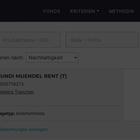
FONDS
KRITERIEN
METHODIK
Produktname / ISIN
Bank / Firma
eren nach:
UNDI MUENDEL RENT (T)
000719273
weitere Tranchen
agetyp
:
Anleihenfonds
Bewertungen anzeigen