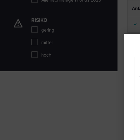
Anl
RISIKO
gering
mittel
ER
hoch
AT
+1 
Anl
IQ
AT