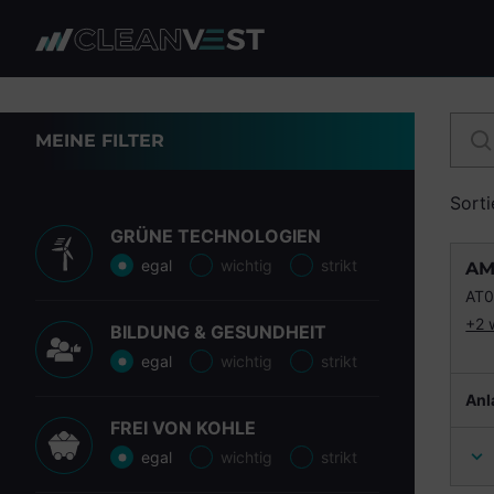
zum Seiteninhalt springen
MEINE FILTER
Sorti
GRÜNE TECHNOLOGIEN
egal
wichtig
strikt
AM
AT0
+2 
BILDUNG & GESUNDHEIT
egal
wichtig
strikt
Anl
FREI VON KOHLE
egal
wichtig
strikt