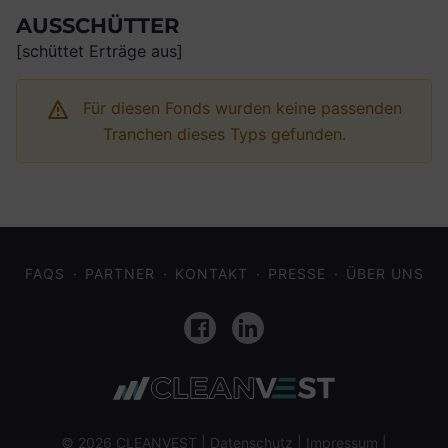
AUSSCHÜTTER
[schüttet Erträge aus]
Für diesen Fonds wurden keine passenden
Tranchen dieses Typs gefunden.
FAQS
PARTNER
KONTAKT
PRESSE
ÜBER UNS
Facebook
LinkedIn
© 2026 CLEANVEST |
Datenschutz
|
Impressum
|