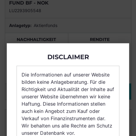
FUND BF - NOK
LU2293905548
Anlagetyp:
Aktienfonds
NACHHALTIGKEIT
RENDITE
DISCLAIMER
Punkte
8,7/10
+36,57%
Die Informationen auf unserer Website
Nachhaltig
(3 Jahre)
bilden keine Anlageberatung. Für die
Richtigkeit und Aktualität der Inhalte auf
Merken
DETAILS
unserer Website übernehmen wir keine
Haftung. Diese Informationen stellen
auch kein Angebot zum Kauf oder
NORDEA 1- GLOBAL SOCIAL EMPOWERMENT
Verkauf von Finanzinstrumenten dar.
FUND BI - EUR
Wir behalten uns alle Rechte am Schutz
LU2257592605
unserer Datenbank vor.