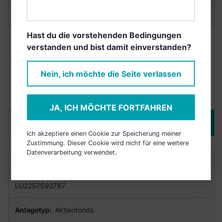
Anlagetyp:
Aktienfonds
Hast du die vorstehenden Bedingungen
NACHHALTIGKEIT
RENDITE
verstanden und bist damit einverstanden?
N/A
N/A
Nein, ich möchte die Seite verlassen
derzeit nicht bewertet
(3 Jahre)
JA, ICH MÖCHTE FORTFAHREN
Merken
DETAILS
Ich akzeptiere einen Cookie zur Speicherung meiner
Zustimmung. Dieser Cookie wird nicht für eine weitere
Datenverarbeitung verwendet.
NORDEA 1- GLOBAL SOCIAL EMPOWERMENT
FUND BI - USD
LU2257592787
Anlagetyp:
Aktienfonds