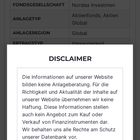
FONDSGESELLSCHAFT
Nordea Investmen
Aktienfonds, Aktien
ANLAGETYP
Global
ANLAGEREGION
Global
ERTRAGSTYP
thesaurierend
WÄHRUNG
USD
DISCLAIMER
Frankreich,
Deutschland, Spanien,
Die Informationen auf unserer Website
Italien, Luxemburg,
VERTRIEBSZULASSUNG
bilden keine Anlageberatung. Für die
Österreich, Schweiz,
Richtigkeit und Aktualität der Inhalte auf
Netherlands (Kingdom
unserer Website übernehmen wir keine
of the), Singapur
Haftung. Diese Informationen stellen
AUSGABEAUFSCHLAG
5,00%
auch kein Angebot zum Kauf oder
Verkauf von Finanzinstrumenten dar.
MAX. LAUFENDE
N/A
KOSTEN
Wir behalten uns alle Rechte am Schutz
unserer Datenbank vor.