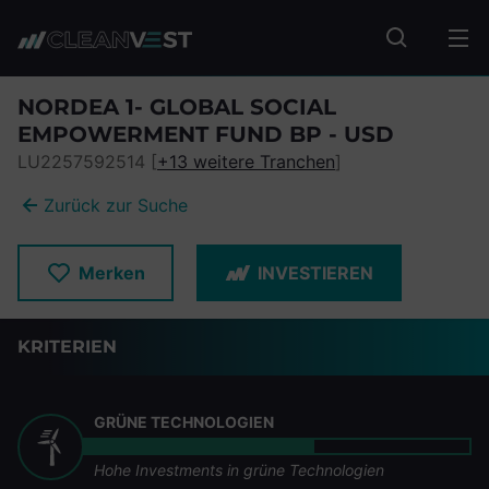
zum Seiteninhalt springen
Fonds suc
NORDEA 1- GLOBAL SOCIAL
EMPOWERMENT FUND BP - USD
LU2257592514 [
+13 weitere Tranchen
]
Zurück zur Suche
Merken
INVESTIEREN
KRITERIEN
GRÜNE TECHNOLOGIEN
Hohe Investments in grüne Technologien