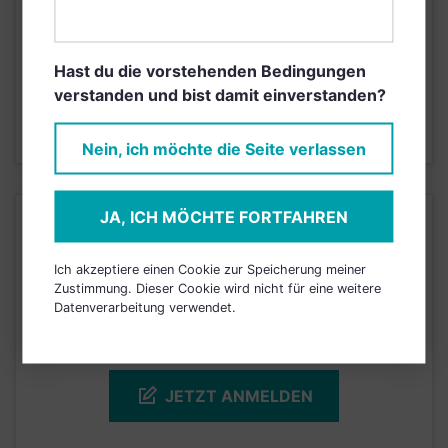
Risikoeinstufung laut Anbieter (KID)
Hast du die vorstehenden Bedingungen
4
1
2
3
5
6
7
verstanden und bist damit einverstanden?
Stand 31.03.2026
Nein, ich möchte die Seite verlassen
JA, ICH MÖCHTE FORTFAHREN
KURSENTWICKLUNG
Ich akzeptiere einen Cookie zur Speicherung meiner
Einfach und kostenlos
Zustimmung. Dieser Cookie wird nicht für eine weitere
Datenverarbeitung verwendet.
registrieren, um dieses Feature
freizuschalten.
JETZT ANMELDEN