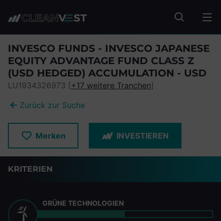
zum Seiteninhalt springen
Fonds suc
INVESCO FUNDS - INVESCO JAPANESE
EQUITY ADVANTAGE FUND CLASS Z
(USD HEDGED) ACCUMULATION - USD
LU1934326973 [
+17 weitere Tranchen
]
Zurück zur Suche
Merken
INVESTIEREN
KRITERIEN
GRÜNE TECHNOLOGIEN