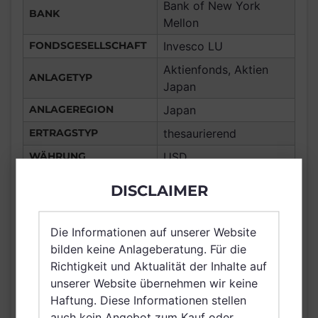
Bank of New York
BANK
Mellon
FONDSGESELLSCHAFT
Invesco LU
Aktienfonds, Aktien
ANLAGETYP
Japan
ANLAGEREGION
Japan
ERTRAGSTYP
thesaurierend
WÄHRUNG
USD
Frankreich,
DISCLAIMER
Deutschland, Spanien,
Luxemburg,
Die Informationen auf unserer Website
Vereinigtes Königreich
bilden keine Anlageberatung. Für die
VERTRIEBSZULASSUNG
Großbritannien und
Richtigkeit und Aktualität der Inhalte auf
Nordirland, Österreich,
unserer Website übernehmen wir keine
Schweiz, Belgien,
Haftung. Diese Informationen stellen
Netherlands (Kingdom
auch kein Angebot zum Kauf oder
of the), Singapur