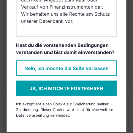
Verkauf von Finanzinstrumenten dar.
AUSGABEAUFSCHLAG
5,00%
Wir behalten uns alle Rechte am Schutz
MAX. LAUFENDE
unserer Datenbank vor.
N/A
KOSTEN
Risikoeinstufung laut Anbieter (KID)
Hast du die vorstehenden Bedingungen
verstanden und bist damit einverstanden?
4
1
2
3
5
6
7
Nein, ich möchte die Seite verlassen
Stand 12.11.2020
JA, ICH MÖCHTE FORTFAHREN
KURSENTWICKLUNG
Ich akzeptiere einen Cookie zur Speicherung meiner
Zustimmung. Dieser Cookie wird nicht für eine weitere
Datenverarbeitung verwendet.
Einfach und kostenlos
registrieren, um dieses Feature