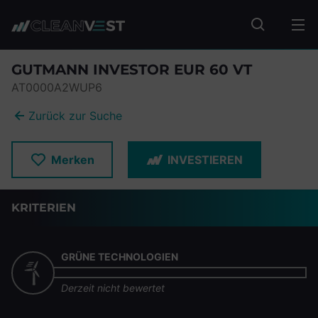
zum Seiteninhalt springen
Fonds suc
GUTMANN INVESTOR EUR 60 VT
AT0000A2WUP6
Zurück zur Suche
Merken
INVESTIEREN
KRITERIEN
GRÜNE TECHNOLOGIEN
Derzeit nicht bewertet