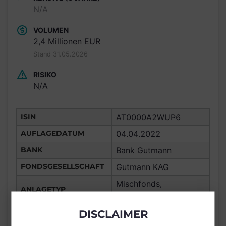
N/A
VOLUMEN
2,4 Millionen EUR
Stand 31.05.2026
RISIKO
N/A
ISIN
AT0000A2WUP6
AUFLAGEDATUM
04.04.2022
BANK
Bank Gutmann
FONDSGESELLSCHAFT
Gutmann KAG
Mischfonds,
ANLAGETYP
Mischfonds EUR Welt
ANLAGEREGION
Global
DISCLAIMER