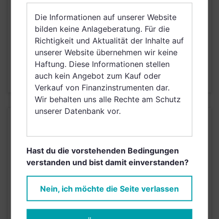
ERTRAGSTYP
thesaurierend
Die Informationen auf unserer Website
WÄHRUNG
EUR
bilden keine Anlageberatung. Für die
VERTRIEBSZULASSUNG
Österreich
Richtigkeit und Aktualität der Inhalte auf
AUSGABEAUFSCHLAG
3,00%
unserer Website übernehmen wir keine
Haftung. Diese Informationen stellen
MAX. LAUFENDE
1,50%
auch kein Angebot zum Kauf oder
KOSTEN
Verkauf von Finanzinstrumenten dar.
Wir behalten uns alle Rechte am Schutz
unserer Datenbank vor.
KURSENTWICKLUNG
Hast du die vorstehenden Bedingungen
Einfach und kostenlos
verstanden und bist damit einverstanden?
registrieren, um dieses Feature
freizuschalten.
Nein, ich möchte die Seite verlassen
JETZT ANMELDEN