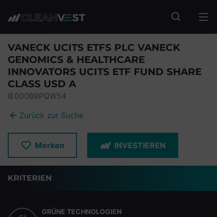
zum Seiteninhalt springen
Fonds suc
VANECK UCITS ETFS PLC VANECK
GENOMICS & HEALTHCARE
INNOVATORS UCITS ETF FUND SHARE
CLASS USD A
IE000B9PQW54
Zurück zur Suche
Merken
INVESTIEREN
KRITERIEN
GRÜNE TECHNOLOGIEN