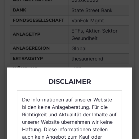
02.09.2022
BANK
State Street Bank
FONDSGESELLSCHAFT
VanEck Mgmt
ETFs, Aktien Sektor
ANLAGETYP
Gesundheit
ANLAGEREGION
Global
ERTRAGSTYP
thesaurierend
WÄHRUNG
USD
Portugal, Frankreich,
DISCLAIMER
Deutschland, Spanien,
Italien, Luxemburg,
Die Informationen auf unserer Website
Vereinigtes Königreich
bilden keine Anlageberatung. Für die
Großbritannien und
Richtigkeit und Aktualität der Inhalte auf
VERTRIEBSZULASSUNG
Nordirland, Österreich,
unserer Website übernehmen wir keine
Schweiz, Polen,
Haftung. Diese Informationen stellen
Finnland, Dänemark,
auch kein Angebot zum Kauf oder
Schweden, Irland,