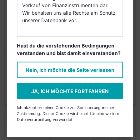
Verkauf von Finanzinstrumenten dar.
Netherlands (Kingdom
Wir behalten uns alle Rechte am Schutz
of the), Norwegen
unserer Datenbank vor.
AUSGABEAUFSCHLAG
N/A
MAX. LAUFENDE
0,35%
KOSTEN
Hast du die vorstehenden Bedingungen
verstanden und bist damit einverstanden?
Risikoeinstufung laut Anbieter (KID)
Nein, ich möchte die Seite verlassen
5
1
2
3
4
6
7
JA, ICH MÖCHTE FORTFAHREN
Stand 31.12.2023
Ich akzeptiere einen Cookie zur Speicherung meiner
Zustimmung. Dieser Cookie wird nicht für eine weitere
Datenverarbeitung verwendet.
KURSENTWICKLUNG