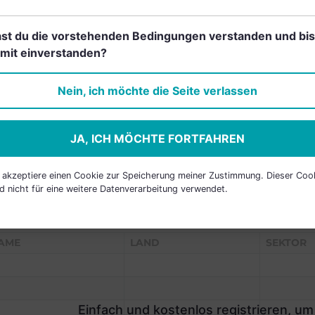
st du die vorstehenden Bedingungen verstanden und bis
mit einverstanden?
Einfach und kostenlos
registrieren, um dieses Feature
Nein, ich möchte die Seite verlassen
freizuschalten.
JA, ICH MÖCHTE FORTFAHREN
h akzeptiere einen Cookie zur Speicherung meiner Zustimmung. Dieser Coo
d nicht für eine weitere Datenverarbeitung verwendet.
P HOLDINGS
AME
LAND
SEKTOR
Einfach und kostenlos registrieren, um