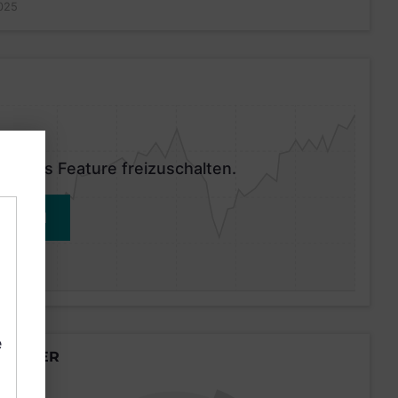
025
 dieses Feature freizuschalten.
MELDEN
e
LÄNDER