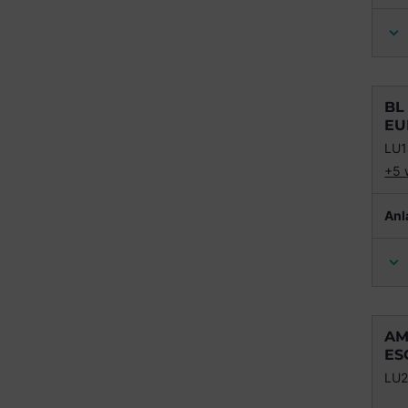
BL
EU
LU
+5 
Anl
AM
ES
LU2