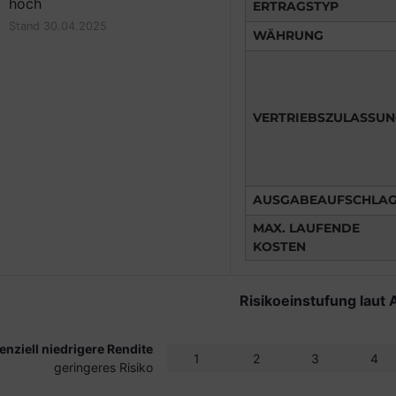
hoch
ERTRAGSTYP
Stand 30.04.2025
WÄHRUNG
VERTRIEBSZULASSU
AUSGABEAUFSCHLA
MAX. LAUFENDE
KOSTEN
Risikoeinstufung laut 
enziell niedrigere Rendite
1
2
3
4
geringeres Risiko