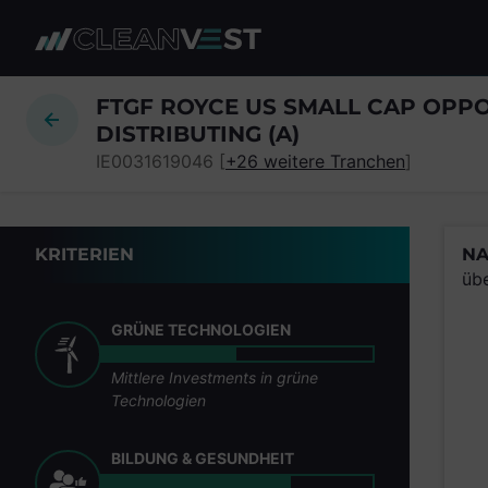
zum Seiteninhalt springen
FTGF ROYCE US SMALL CAP OPPO
DISTRIBUTING (A)
IE0031619046 [
+26 weitere Tranchen
]
KRITERIEN
NA
üb
GRÜNE TECHNOLOGIEN
Mittlere Investments in grüne
Technologien
BILDUNG & GESUNDHEIT