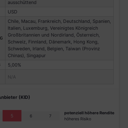
ausschüttend
USD
Chile, Macau, Frankreich, Deutschland, Spanien,
Italien, Luxemburg, Vereinigtes Königreich
Großbritannien und Nordirland, Österreich,
NG
Schweiz, Finnland, Dänemark, Hong Kong,
Schweden, Irland, Belgien, Taiwan (Provinz
Chinas), Singapur
G
5,00%
N/A
Anbieter (KID)
potenziell höhere Rendite
5
6
7
höheres Risiko