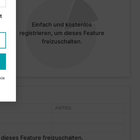
t
Einfach und kostenlos
registrieren, um dieses Feature
freizuschalten.
kie
ANTEIL
 dieses Feature freizuschalten.