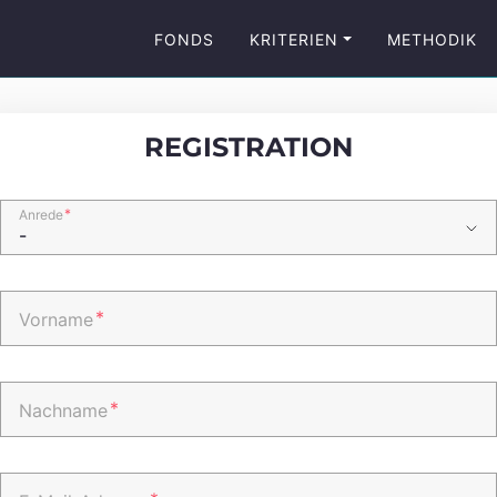
FONDS
KRITERIEN
METHODIK
REGISTRATION
*
Anrede
*
Vorname
*
Nachname