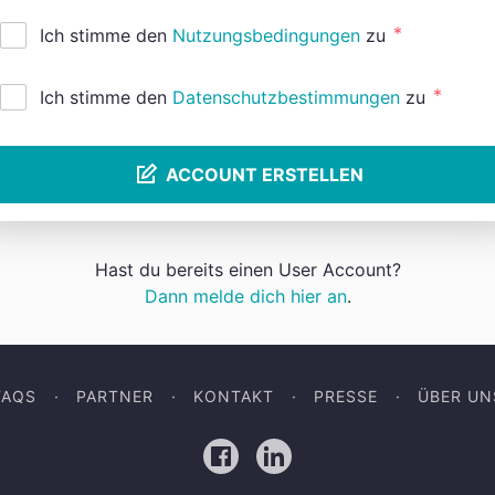
*
Ich stimme den
Nutzungsbedingungen
zu
*
Ich stimme den
Datenschutzbestimmungen
zu
ACCOUNT ERSTELLEN
Hast du bereits einen User Account?
Dann melde dich hier an
.
FAQS
PARTNER
KONTAKT
PRESSE
ÜBER UN
Facebook
LinkedIn