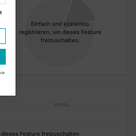
t
Einfach und kostenlos
registrieren, um dieses Feature
freizuschalten.
kie
ANTEIL
 dieses Feature freizuschalten.