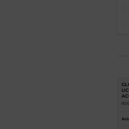
GL
UC
AC
IE
Anl