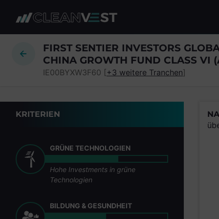
zum Seiteninhalt springen
FIRST SENTIER INVESTORS GLOB
CHINA GROWTH FUND CLASS VI 
IE00BYXW3F60 [
+3 weitere Tranchen
]
KRITERIEN
NA
üb
GRÜNE TECHNOLOGIEN
Hohe Investments in grüne
Technologien
BILDUNG & GESUNDHEIT