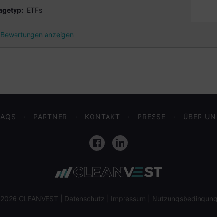
agetyp:
ETFs
Bewertungen anzeigen
FAQS
PARTNER
KONTAKT
PRESSE
ÜBER UN
Facebook
LinkedIn
 2026 CLEANVEST |
Datenschutz
|
Impressum
|
Nutzungsbedingun