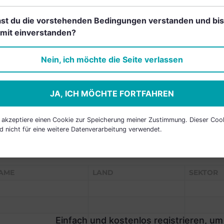
st du die vorstehenden Bedingungen verstanden und bis
mit einverstanden?
Einfach und kostenlos
registrieren, um dieses Feature
Nein, ich möchte die Seite verlassen
freizuschalten.
JA, ICH MÖCHTE FORTFAHREN
h akzeptiere einen Cookie zur Speicherung meiner Zustimmung. Dieser Coo
d nicht für eine weitere Datenverarbeitung verwendet.
P HOLDINGS
AME
LAND
SEKTOR
Einfach und kostenlos registrieren, um