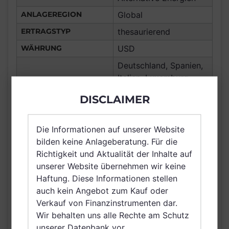
ANLAGEREGION
Global
ERTRAGSTYP
thesaurierend
WÄHRUNG
USD
Deutschland, Spanien,
Italien, Luxemburg,
Vereinigtes Königreich
DISCLAIMER
Großbritannien und
Nordirland, Österreich,
VERTRIEBSZULASSUNG
Schweiz, Finnland,
Die Informationen auf unserer Website
Dänemark, Schweden,
bilden keine Anlageberatung. Für die
Irland, Netherlands
Richtigkeit und Aktualität der Inhalte auf
(Kingdom of the),
unserer Website übernehmen wir keine
Norwegen, Singapur
Haftung. Diese Informationen stellen
auch kein Angebot zum Kauf oder
AUSGABEAUFSCHLAG
N/A
Verkauf von Finanzinstrumenten dar.
MAX. LAUFENDE
N/A
Wir behalten uns alle Rechte am Schutz
KOSTEN
unserer Datenbank vor.