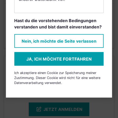
Risikoeinstufung laut Anbieter (KID)
Hast du die vorstehenden Bedingungen
verstanden und bist damit einverstanden?
5
1
2
3
4
6
7
Nein, ich möchte die Seite verlassen
Stand 10.09.2024
JA, ICH MÖCHTE FORTFAHREN
KURSENTWICKLUNG
Ich akzeptiere einen Cookie zur Speicherung meiner
Zustimmung. Dieser Cookie wird nicht für eine weitere
Einfach und kostenlos
Datenverarbeitung verwendet.
registrieren, um dieses Feature
freizuschalten.
JETZT ANMELDEN