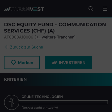
zum Seiteninhalt springen
Fonds suc
DSC EQUITY FUND - COMMUNICATION
SERVICES (CHF) (A)
AT0000A10006 [
+1 weitere Tranchen
]
Zurück zur Suche
Merken
INVESTIEREN
KRITERIEN
GRÜNE TECHNOLOGIEN
Derzeit nicht bewertet