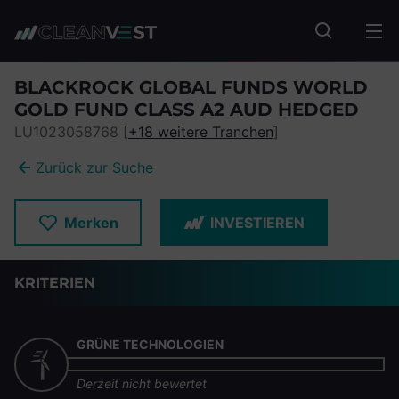
zum Seiteninhalt springen
Fonds suc
BLACKROCK GLOBAL FUNDS WORLD
GOLD FUND CLASS A2 AUD HEDGED
LU1023058768 [
+18 weitere Tranchen
]
Zurück zur Suche
Merken
INVESTIEREN
KRITERIEN
GRÜNE TECHNOLOGIEN
Derzeit nicht bewertet