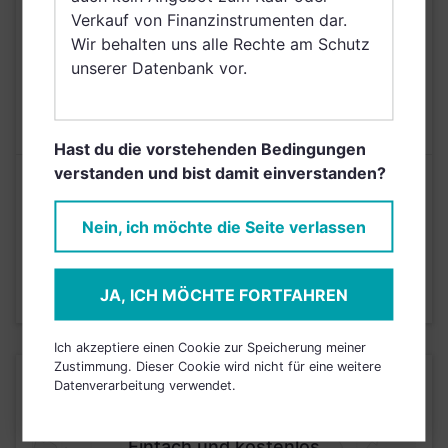
Darussalam, Saudi
Verkauf von Finanzinstrumenten dar.
Arabien
Wir behalten uns alle Rechte am Schutz
unserer Datenbank vor.
AUSGABEAUFSCHLAG
5,00%
MAX. LAUFENDE
N/A
KOSTEN
Hast du die vorstehenden Bedingungen
verstanden und bist damit einverstanden?
Risikoeinstufung laut Anbieter (KID)
Nein, ich möchte die Seite verlassen
5
1
2
3
4
6
7
JA, ICH MÖCHTE FORTFAHREN
Stand 30.11.2025
Ich akzeptiere einen Cookie zur Speicherung meiner
Zustimmung. Dieser Cookie wird nicht für eine weitere
KURSENTWICKLUNG
Datenverarbeitung verwendet.
Einfach und kostenlos