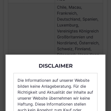
Chile, Macau,
Frankreich,
Deutschland, Spanien,
Luxemburg,
Vereinigtes Königreich
Großbritannien und
Nordirland, Österreich,
Schweiz, Finnland,
Dänemark, Hong Kong,
Ungarn, Island,
VERTRIEBSZULASSUNG
DISCLAIMER
Schweden, Irland,
Belgien, Taiwan
(Provinz Chinas),
Die Informationen auf unserer Website
Netherlands (Kingdom
bilden keine Anlageberatung. Für die
of the), Norwegen,
Richtigkeit und Aktualität der Inhalte auf
Vereinigte Arabische
unserer Website übernehmen wir keine
Emirate, Singapur,
Haftung. Diese Informationen stellen
Griechenland, Brunei
auch kein Angebot zum Kauf oder