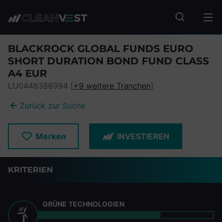
zum Seiteninhalt springen
Fonds suc
BLACKROCK GLOBAL FUNDS EURO
SHORT DURATION BOND FUND CLASS
A4 EUR
LU0448386994 [
+9 weitere Tranchen
]
Zurück zur Suche
Merken
INVESTIEREN
KRITERIEN
GRÜNE TECHNOLOGIEN