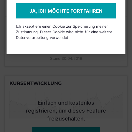
MAX. LAUFENDE
N/A
KOSTEN
JA, ICH MÖCHTE FORTFAHREN
Risikoeinstufung laut Anbieter (KID)
Ich akzeptiere einen Cookie zur Speicherung meiner
Zustimmung. Dieser Cookie wird nicht für eine weitere
Datenverarbeitung verwendet.
2
1
3
4
5
6
7
Stand 30.04.2019
KURSENTWICKLUNG
Einfach und kostenlos
registrieren, um dieses Feature
freizuschalten.