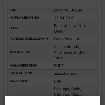
ISIN
LU0448386994
AUFLAGEDATUM
15.04.2010
Bank of New York
BANK
Mellon
FONDSGESELLSCHAFT
BlackRock Lux
Anleihenfonds,
ANLAGETYP
Anleihen EUR Short
Term
ANLAGEREGION
EURZ
ERTRAGSTYP
ausschüttend
WÄHRUNG
EUR
Portugal, Chile,
Gibraltar, Macau,
Frankreich,