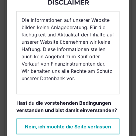
Deutschland, Spanien,
DISCLAIMER
Luxemburg,
Vereinigtes Königreich
Die Informationen auf unserer Website
Großbritannien und
bilden keine Anlageberatung. Für die
Nordirland, Österreich,
Richtigkeit und Aktualität der Inhalte auf
Schweiz, Finnland,
unserer Website übernehmen wir keine
Dänemark, Hong Kong,
VERTRIEBSZULASSUNG
Haftung. Diese Informationen stellen
Ungarn, Island,
auch kein Angebot zum Kauf oder
Schweden, Irland,
Verkauf von Finanzinstrumenten dar.
Belgien, Netherlands
Wir behalten uns alle Rechte am Schutz
(Kingdom of the),
unserer Datenbank vor.
Norwegen, Vereinigte
Arabische Emirate,
Singapur,
Hast du die vorstehenden Bedingungen
Griechenland, Brunei
verstanden und bist damit einverstanden?
Darussalam, Saudi
Arabien
Nein, ich möchte die Seite verlassen
AUSGABEAUFSCHLAG
5,00%