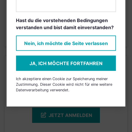
Risikoeinstufung laut Anbieter (KID)
Hast du die vorstehenden Bedingungen
1
2
3
4
5
6
7
verstanden und bist damit einverstanden?
Stand 30.04.2019
Nein, ich möchte die Seite verlassen
JA, ICH MÖCHTE FORTFAHREN
KURSENTWICKLUNG
Ich akzeptiere einen Cookie zur Speicherung meiner
Einfach und kostenlos
Zustimmung. Dieser Cookie wird nicht für eine weitere
Datenverarbeitung verwendet.
registrieren, um dieses Feature
freizuschalten.
JETZT ANMELDEN