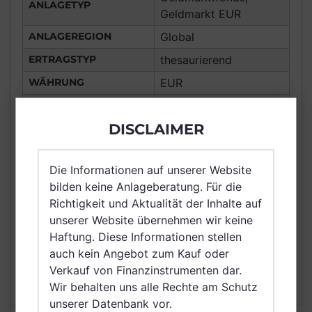
ANLAGETYP
Geldmarkt EUR
ANLAGEREGION
Global
ERTRAGSTYP
thesaurierend
WÄHRUNG
EUR
Chile, Gibraltar, Macau,
Frankreich,
DISCLAIMER
Deutschland, Spanien,
Italien, Luxemburg,
VERTRIEBSZULASSUNG
Die Informationen auf unserer Website
Schweiz, Hong Kong,
bilden keine Anlageberatung. Für die
Irland, Singapur, Brunei
Richtigkeit und Aktualität der Inhalte auf
Darussalam, Saudi
unserer Website übernehmen wir keine
Arabien
Haftung. Diese Informationen stellen
AUSGABEAUFSCHLAG
N/A
auch kein Angebot zum Kauf oder
MAX. LAUFENDE
Verkauf von Finanzinstrumenten dar.
N/A
KOSTEN
Wir behalten uns alle Rechte am Schutz
unserer Datenbank vor.