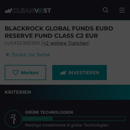
zum Seiteninhalt springen
Fonds suc
BLACKROCK GLOBAL FUNDS EURO
RESERVE FUND CLASS C2 EUR
LU0432366366 [
+2 weitere Tranchen
]
Zurück zur Suche
Merken
INVESTIEREN
KRITERIEN
GRÜNE TECHNOLOGIEN
Niedrige Investments in grüne Technologien