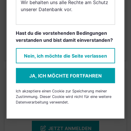
KOSTEN
Wir behalten uns alle Rechte am Schutz
unserer Datenbank vor.
Risikoeinstufung laut Anbieter (KID)
Hast du die vorstehenden Bedingungen
4
1
2
3
5
6
7
verstanden und bist damit einverstanden?
Stand 21.07.2025
Nein, ich möchte die Seite verlassen
JA, ICH MÖCHTE FORTFAHREN
KURSENTWICKLUNG
Ich akzeptiere einen Cookie zur Speicherung meiner
Einfach und kostenlos
Zustimmung. Dieser Cookie wird nicht für eine weitere
Datenverarbeitung verwendet.
registrieren, um dieses Feature
freizuschalten.
JETZT ANMELDEN