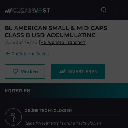
zum Seiteninhalt springen
Fonds suc
BL AMERICAN SMALL & MID CAPS
CLASS B USD ACCUMULATING
LU1305478775 [
+5 weitere Tranchen
]
Zurück zur Suche
Merken
INVESTIEREN
KRITERIEN
GRÜNE TECHNOLOGIEN
Keine Investments in grüne Technologien