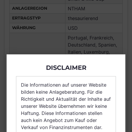
ANLAGEREGION
NTHAM
ERTRAGSTYP
thesaurierend
WÄHRUNG
USD
Portugal, Frankreich,
Deutschland, Spanien,
Italien, Luxemburg,
Vereinigtes Königreich
Großbritannien und
DISCLAIMER
VERTRIEBSZULASSUNG
Nordirland, Österreich,
Schweiz, Finnland,
Die Informationen auf unserer Website
Dänemark, Schweden,
bilden keine Anlageberatung. Für die
Belgien, Netherlands
Richtigkeit und Aktualität der Inhalte auf
(Kingdom of the),
unserer Website übernehmen wir keine
Norwegen, Singapur
Haftung. Diese Informationen stellen
AUSGABEAUFSCHLAG
5,00%
auch kein Angebot zum Kauf oder
Verkauf von Finanzinstrumenten dar.
MAX. LAUFENDE
1,25%