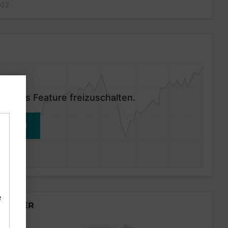
022
 dieses Feature freizuschalten.
MELDEN
e
LÄNDER