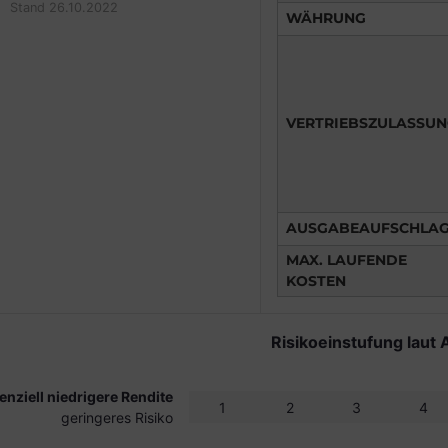
Stand 26.10.2022
WÄHRUNG
VERTRIEBSZULASSU
AUSGABEAUFSCHLA
MAX. LAUFENDE
KOSTEN
Risikoeinstufung laut 
enziell niedrigere Rendite
1
2
3
4
geringeres Risiko