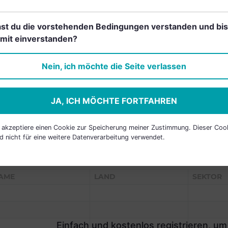
st du die vorstehenden Bedingungen verstanden und bis
mit einverstanden?
Einfach und kostenlos
registrieren, um dieses Feature
Nein, ich möchte die Seite verlassen
freizuschalten.
JA, ICH MÖCHTE FORTFAHREN
h akzeptiere einen Cookie zur Speicherung meiner Zustimmung. Dieser Coo
d nicht für eine weitere Datenverarbeitung verwendet.
P HOLDINGS
AME
LAND
SEKTOR
Einfach und kostenlos registrieren, um