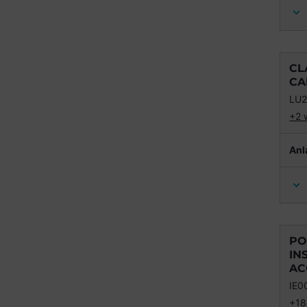
CL
CA
LU
+2 
Anl
PO
IN
AC
IE
+18