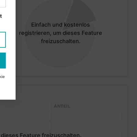
t
Einfach und kostenlos
registrieren, um dieses Feature
freizuschalten.
kie
ANTEIL
 dieses Feature freizuschalten.