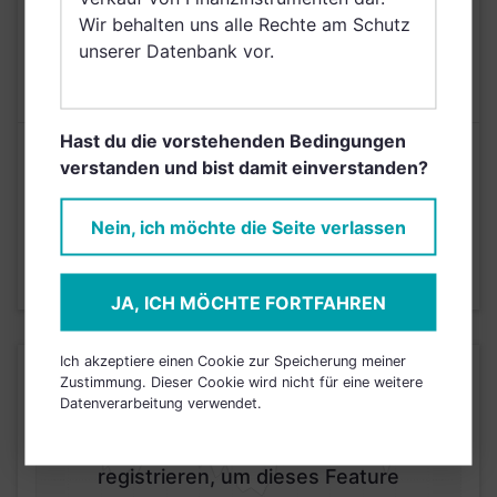
Wir behalten uns alle Rechte am Schutz
AUSGABEAUFSCHLAG
5,00%
unserer Datenbank vor.
MAX. LAUFENDE
0,82%
KOSTEN
Hast du die vorstehenden Bedingungen
Risikoeinstufung laut Anbieter (KID)
verstanden und bist damit einverstanden?
4
Nein, ich möchte die Seite verlassen
1
2
3
5
6
7
Stand 12.01.2026
JA, ICH MÖCHTE FORTFAHREN
Ich akzeptiere einen Cookie zur Speicherung meiner
KURSENTWICKLUNG
Zustimmung. Dieser Cookie wird nicht für eine weitere
Datenverarbeitung verwendet.
Einfach und kostenlos
registrieren, um dieses Feature