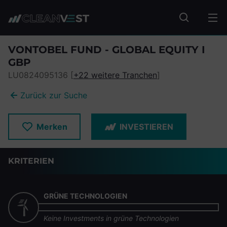
zum Seiteninhalt springen
Fonds suc
VONTOBEL FUND - GLOBAL EQUITY I
GBP
LU0824095136 [
+22 weitere Tranchen
]
Zurück zur Suche
Merken
INVESTIEREN
KRITERIEN
GRÜNE TECHNOLOGIEN
Keine Investments in grüne Technologien