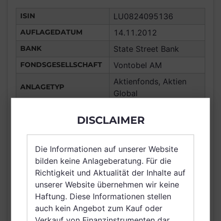
ISIN
LU0824095136
AUFLAGEDATUM
14.11.2012
BANK
State Street Bank
FONDSGESELLSCHAFT
Vontobel AM
Aktienfonds, Aktien
ANLAGETYP
Global
ANLAGEREGION
Global
DISCLAIMER
ERTRAGSTYP
thesaurierend
WÄHRUNG
GBP
Die Informationen auf unserer Website
Deutschland,
bilden keine Anlageberatung. Für die
Luxemburg,
Richtigkeit und Aktualität der Inhalte auf
Vereinigtes Königreich
unserer Website übernehmen wir keine
VERTRIEBSZULASSUNG
Großbritannien und
Haftung. Diese Informationen stellen
Nordirland, Schweiz,
auch kein Angebot zum Kauf oder
Singapur
Verkauf von Finanzinstrumenten dar.