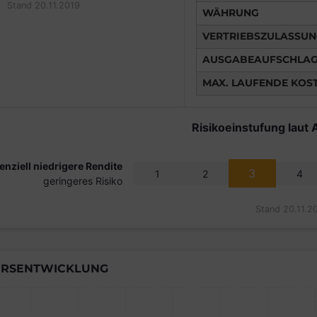
Stand 20.11.2019
WÄHRUNG
VERTRIEBSZULASSU
AUSGABEAUFSCHLA
MAX. LAUFENDE KOS
Risikoeinstufung laut 
enziell niedrigere Rendite
3
1
2
4
geringeres Risiko
Stand 20.11.2
RSENTWICKLUNG