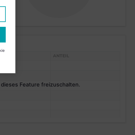
kie
ANTEIL
 dieses Feature freizuschalten.