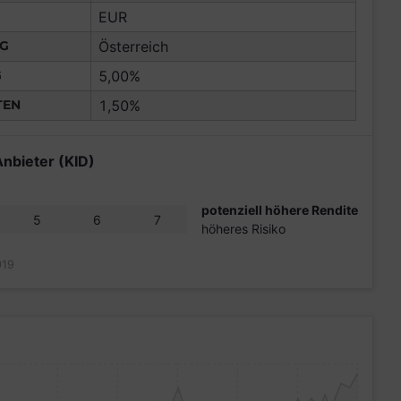
EUR
NG
Österreich
G
5,00%
TEN
1,50%
Anbieter (KID)
potenziell höhere Rendite
5
6
7
höheres Risiko
019