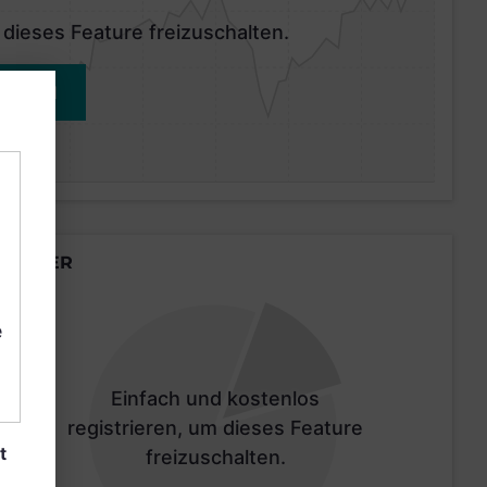
 dieses Feature freizuschalten.
MELDEN
LÄNDER
e
Einfach und kostenlos
registrieren, um dieses Feature
t
freizuschalten.