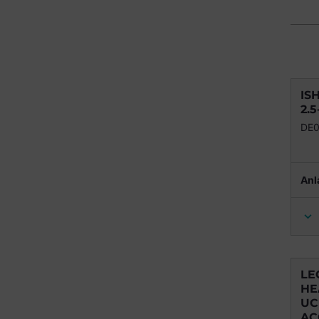
IS
2.5
DE
Anl
LE
HE
UC
AC