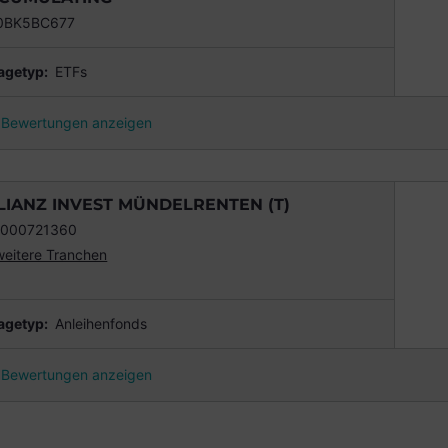
0BK5BC677
agetyp:
ETFs
Bewertungen anzeigen
LIANZ INVEST MÜNDELRENTEN (T)
0000721360
weitere Tranchen
agetyp:
Anleihenfonds
Bewertungen anzeigen