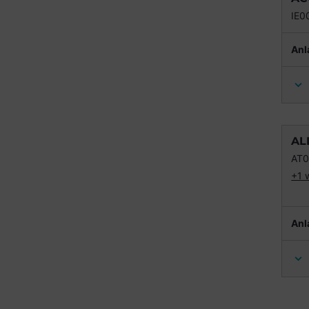
IE0
Anl
AL
AT
+1 
Anl