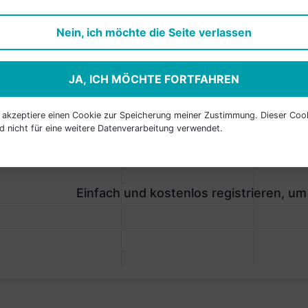
Nein, ich möchte die Seite verlassen
JA, ICH MÖCHTE FORTFAHREN
P HOLDINGS
h akzeptiere einen Cookie zur Speicherung meiner Zustimmung. Dieser Coo
AME
LAND
SEKTOR
d nicht für eine weitere Datenverarbeitung verwendet.
Einfach und kostenlos registrieren, um