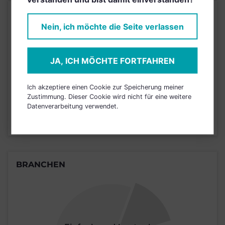
KURSENTWICKLUNG
Nein, ich möchte die Seite verlassen
Einfach und kostenlos
registrieren, um dieses Feature
JA, ICH MÖCHTE FORTFAHREN
freizuschalten.
Ich akzeptiere einen Cookie zur Speicherung meiner
Zustimmung. Dieser Cookie wird nicht für eine weitere
JETZT ANMELDEN
Datenverarbeitung verwendet.
BRANCHEN