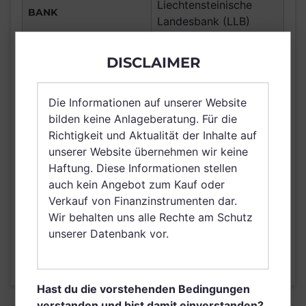
Liechtensteinische
BANK
Landesbank (LLB)
FONDSGESELLSCHAFT
Security KAG
DISCLAIMER
Anleihenfonds,
ANLAGETYP
Anleihen Global High
Yield EUR
Die Informationen auf unserer Website
bilden keine Anlageberatung. Für die
ANLAGEREGION
Global
Richtigkeit und Aktualität der Inhalte auf
ERTRAGSTYP
thesaurierend
unserer Website übernehmen wir keine
WÄHRUNG
EUR
Haftung. Diese Informationen stellen
auch kein Angebot zum Kauf oder
Deutschland,
VERTRIEBSZULASSUNG
Verkauf von Finanzinstrumenten dar.
Österreich
Wir behalten uns alle Rechte am Schutz
AUSGABEAUFSCHLAG
5,25%
unserer Datenbank vor.
MAX. LAUFENDE
1,50%
KOSTEN
Hast du die vorstehenden Bedingungen
verstanden und bist damit einverstanden?