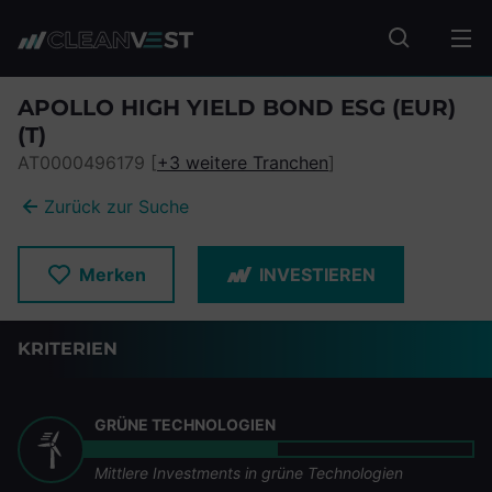
zum Seiteninhalt springen
Fonds suc
APOLLO HIGH YIELD BOND ESG (EUR)
(T)
AT0000496179 [
+3 weitere Tranchen
]
Zurück zur Suche
Merken
INVESTIEREN
KRITERIEN
GRÜNE TECHNOLOGIEN
Mittlere Investments in grüne Technologien