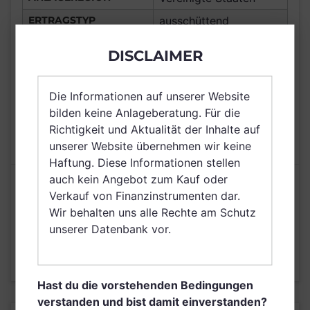
ERTRAGSTYP
ausschüttend
WÄHRUNG
USD
DISCLAIMER
Deutschland,
VERTRIEBSZULASSUNG
Österreich
Die Informationen auf unserer Website
AUSGABEAUFSCHLAG
3,00%
bilden keine Anlageberatung. Für die
MAX. LAUFENDE
Richtigkeit und Aktualität der Inhalte auf
N/A
KOSTEN
unserer Website übernehmen wir keine
Haftung. Diese Informationen stellen
auch kein Angebot zum Kauf oder
Risikoeinstufung laut Anbieter (KID)
Verkauf von Finanzinstrumenten dar.
Wir behalten uns alle Rechte am Schutz
unserer Datenbank vor.
4
1
2
3
5
6
7
Stand 28.12.2017
Hast du die vorstehenden Bedingungen
verstanden und bist damit einverstanden?