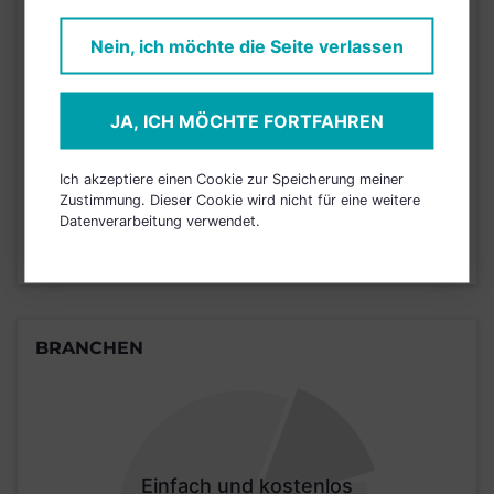
KURSENTWICKLUNG
Nein, ich möchte die Seite verlassen
Einfach und kostenlos
registrieren, um dieses Feature
JA, ICH MÖCHTE FORTFAHREN
freizuschalten.
Ich akzeptiere einen Cookie zur Speicherung meiner
Zustimmung. Dieser Cookie wird nicht für eine weitere
JETZT ANMELDEN
Datenverarbeitung verwendet.
BRANCHEN
Einfach und kostenlos