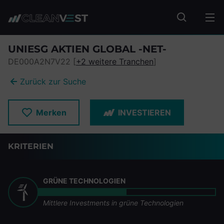
zum Seiteninhalt springen
Fonds suc
UNIESG AKTIEN GLOBAL -NET-
DE000A2N7V22 [
+2 weitere Tranchen
]
Zurück zur Suche
Merken
INVESTIEREN
KRITERIEN
GRÜNE TECHNOLOGIEN
Mittlere Investments in grüne Technologien