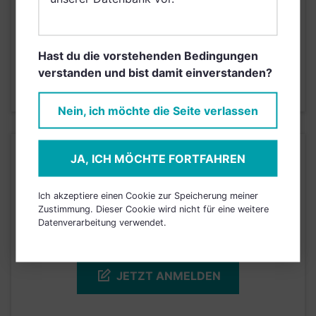
Risikoeinstufung laut Anbieter (KID)
Hast du die vorstehenden Bedingungen
4
1
2
3
5
6
7
verstanden und bist damit einverstanden?
Stand 06.06.2026
Nein, ich möchte die Seite verlassen
KURSENTWICKLUNG
JA, ICH MÖCHTE FORTFAHREN
Ich akzeptiere einen Cookie zur Speicherung meiner
Einfach und kostenlos
Zustimmung. Dieser Cookie wird nicht für eine weitere
registrieren, um dieses Feature
Datenverarbeitung verwendet.
freizuschalten.
JETZT ANMELDEN