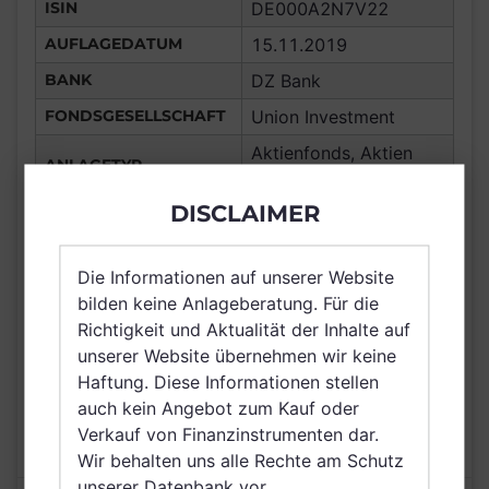
ISIN
DE000A2N7V22
AUFLAGEDATUM
15.11.2019
BANK
DZ Bank
FONDSGESELLSCHAFT
Union Investment
Aktienfonds, Aktien
ANLAGETYP
Global
DISCLAIMER
ANLAGEREGION
Global
ERTRAGSTYP
ausschüttend
Die Informationen auf unserer Website
WÄHRUNG
EUR
bilden keine Anlageberatung. Für die
Deutschland,
Richtigkeit und Aktualität der Inhalte auf
VERTRIEBSZULASSUNG
Luxemburg, Österreich
unserer Website übernehmen wir keine
Haftung. Diese Informationen stellen
AUSGABEAUFSCHLAG
5,00%
auch kein Angebot zum Kauf oder
MAX. LAUFENDE
1,75%
Verkauf von Finanzinstrumenten dar.
KOSTEN
Wir behalten uns alle Rechte am Schutz
unserer Datenbank vor.