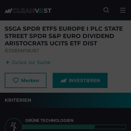
zum Seiteninhalt springen
Fonds suc
SSGA SPDR ETFS EUROPE I PLC STATE
STREET SPDR S&P EURO DIVIDEND
ARISTOCRATS UCITS ETF DIST
IE00B5M1WJ87
Zurück zur Suche
Merken
INVESTIEREN
KRITERIEN
GRÜNE TECHNOLOGIEN