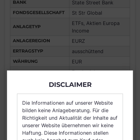
BANK
State Street Bank
FONDSGESELLSCHAFT
St Str Global
ETFs, Aktien Europa
ANLAGETYP
Income
ANLAGEREGION
EURZ
ERTRAGSTYP
ausschüttend
WÄHRUNG
EUR
Frankreich,
Deutschland, Spanien,
DISCLAIMER
Italien, Luxemburg,
Vereinigtes Königreich
Großbritannien und
Die Informationen auf unserer Website
VERTRIEBSZULASSUNG
Nordirland, Österreich,
bilden keine Anlageberatung. Für die
Schweiz, Finnland,
Richtigkeit und Aktualität der Inhalte auf
Dänemark, Schweden,
unserer Website übernehmen wir keine
Irland, Netherlands
Haftung. Diese Informationen stellen
(Kingdom of the),