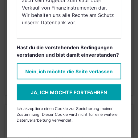
auch kein Angebot zum Kauf oder
Norwegen
Verkauf von Finanzinstrumenten dar.
Wir behalten uns alle Rechte am Schutz
AUSGABEAUFSCHLAG
N/A
unserer Datenbank vor.
MAX. LAUFENDE
0,30%
KOSTEN
Hast du die vorstehenden Bedingungen
Risikoeinstufung laut Anbieter (KID)
verstanden und bist damit einverstanden?
Nein, ich möchte die Seite verlassen
4
1
2
3
5
6
7
Stand 16.12.2019
JA, ICH MÖCHTE FORTFAHREN
Ich akzeptiere einen Cookie zur Speicherung meiner
KURSENTWICKLUNG
Zustimmung. Dieser Cookie wird nicht für eine weitere
Datenverarbeitung verwendet.
Einfach und kostenlos