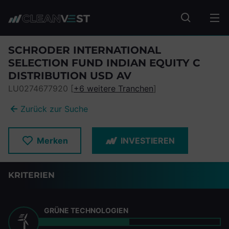
zum Seiteninhalt springen
Fonds suc
SCHRODER INTERNATIONAL
SELECTION FUND INDIAN EQUITY C
DISTRIBUTION USD AV
LU0274677920 [
+6 weitere Tranchen
]
Zurück zur Suche
Merken
INVESTIEREN
KRITERIEN
GRÜNE TECHNOLOGIEN