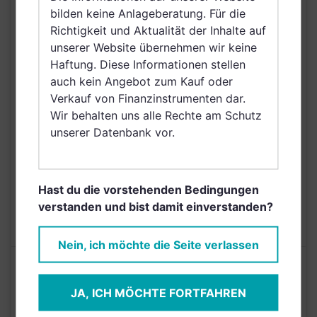
Vereinigtes Königreich
bilden keine Anlageberatung. Für die
Großbritannien und
Richtigkeit und Aktualität der Inhalte auf
VERTRIEBSZULASSUNG
Nordirland, Österreich,
unserer Website übernehmen wir keine
Schweiz, Finnland,
Haftung. Diese Informationen stellen
Dänemark, Ungarn,
auch kein Angebot zum Kauf oder
Island, Schweden,
Verkauf von Finanzinstrumenten dar.
Irland, Netherlands
Wir behalten uns alle Rechte am Schutz
(Kingdom of the),
unserer Datenbank vor.
Norwegen, Lettland,
Litauen, Griechenland
AUSGABEAUFSCHLAG
1,00%
Hast du die vorstehenden Bedingungen
verstanden und bist damit einverstanden?
MAX. LAUFENDE
N/A
KOSTEN
Nein, ich möchte die Seite verlassen
Risikoeinstufung laut Anbieter (KID)
JA, ICH MÖCHTE FORTFAHREN
4
1
2
3
5
6
7