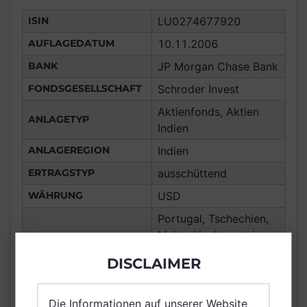
ISIN
LU0274677920
AUFLAGEDATUM
10.11.2006
BANK
JP Morgan Chase Bank
FONDSGESELLSCHAFT
Schroder Invest
Aktienfonds, Aktien
ANLAGETYP
Indien
ANLAGEREGION
Indien
ERTRAGSTYP
ausschüttend
WÄHRUNG
USD
Portugal, Tschechien,
Malta, Liechtenstein,
Chile, Gibraltar,
DISCLAIMER
Bermuda, Frankreich,
Deutschland, Spanien,
Italien, Luxemburg,
Die Informationen auf unserer Website