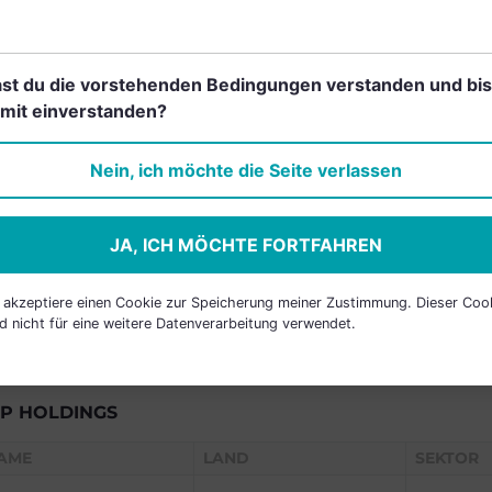
RANCHEN
st du die vorstehenden Bedingungen verstanden und bis
mit einverstanden?
Einfach und kostenlos
Nein, ich möchte die Seite verlassen
registrieren, um dieses Feature
freizuschalten.
JA, ICH MÖCHTE FORTFAHREN
h akzeptiere einen Cookie zur Speicherung meiner Zustimmung. Dieser Coo
d nicht für eine weitere Datenverarbeitung verwendet.
P HOLDINGS
AME
LAND
SEKTOR