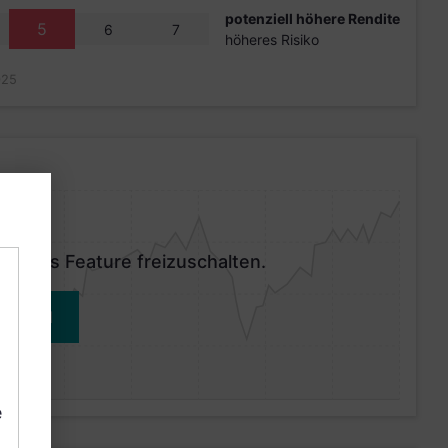
potenziell höhere Rendite
5
6
7
höheres Risiko
025
 dieses Feature freizuschalten.
MELDEN
e