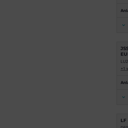
Anl
JS
EU
LU2
+1 
Anl
LF
DE