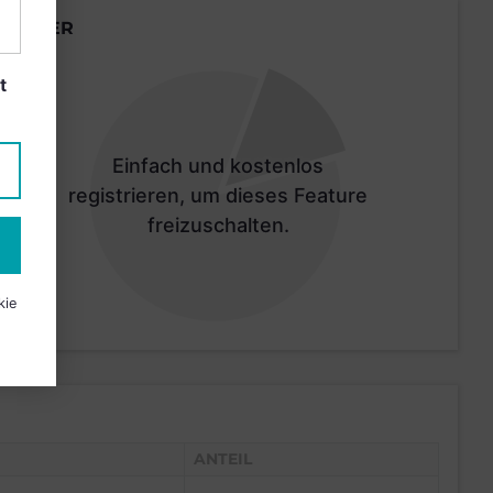
LÄNDER
t
Einfach und kostenlos
registrieren, um dieses Feature
freizuschalten.
kie
ANTEIL