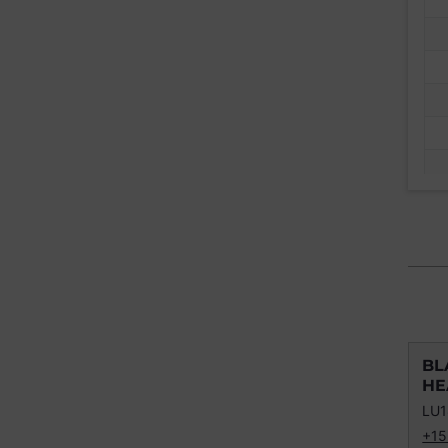
BL
HE
LU1
+15