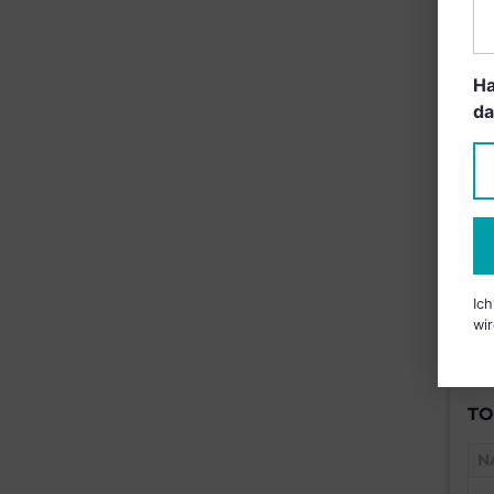
B
Ha
da
Ic
wir
TO
N