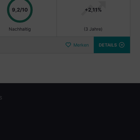
Punkte
9,2/10
+2,11%
Nachhaltig
(3 Jahre)
Merken
DETAILS
S