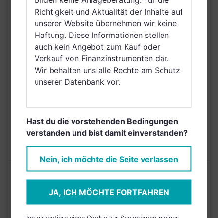
Belgien, Taiwan
Richtigkeit und Aktualität der Inhalte auf
(Provinz Chinas),
unserer Website übernehmen wir keine
Netherlands (Kingdom
Haftung. Diese Informationen stellen
of the), Norwegen,
auch kein Angebot zum Kauf oder
Vereinigte Arabische
Verkauf von Finanzinstrumenten dar.
Emirate, Singapur,
Wir behalten uns alle Rechte am Schutz
Griechenland, Zypern,
unserer Datenbank vor.
Rumänien, Kroatien,
Bulgarien
AUSGABEAUFSCHLAG
5,00%
Hast du die vorstehenden Bedingungen
verstanden und bist damit einverstanden?
MAX. LAUFENDE
N/A
KOSTEN
Nein, ich möchte die Seite verlassen
Risikoeinstufung laut Anbieter (KID)
JA, ICH MÖCHTE FORTFAHREN
4
1
2
3
5
6
7
Ich akzeptiere einen Cookie zur Speicherung meiner