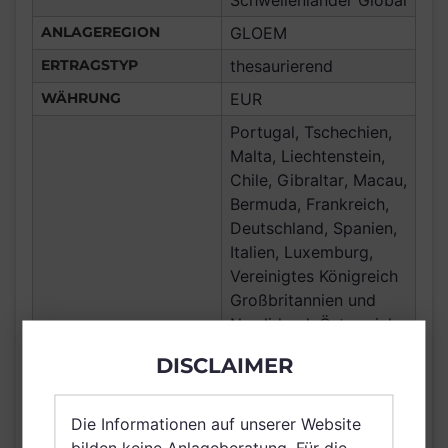
Schwellenländer Global
ANLAGEREGION
GLOEM
ERTRAGSTYP
thesaurierend
WÄHRUNG
EUR
Portugal, Tschechien,
Malta, Liechtenstein,
Chile, Gibraltar, Macau,
Bermuda, Frankreich,
Deutschland, Spanien,
Italien, Luxemburg,
Vereinigtes Königreich
Großbritannien und
Nordirland, Österreich,
Schweiz, Polen,
DISCLAIMER
Finnland, Dänemark,
VERTRIEBSZULASSUNG
Hong Kong, Ungarn,
Island, Slowakei,
Die Informationen auf unserer Website
Schweden, Irland,
bilden keine Anlageberatung. Für die