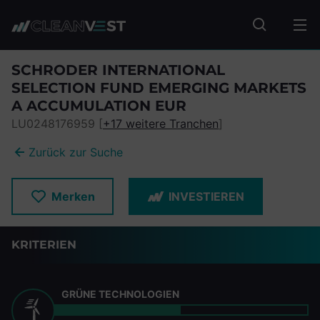
zum Seiteninhalt springen
Fonds suc
SCHRODER INTERNATIONAL
SELECTION FUND EMERGING MARKETS
A ACCUMULATION EUR
LU0248176959 [
+17 weitere Tranchen
]
Zurück zur Suche
Merken
INVESTIEREN
KRITERIEN
GRÜNE TECHNOLOGIEN