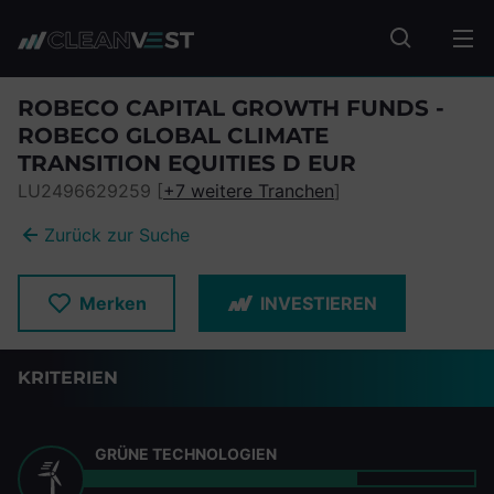
zum Seiteninhalt springen
Fonds suc
ROBECO CAPITAL GROWTH FUNDS -
ROBECO GLOBAL CLIMATE
TRANSITION EQUITIES D EUR
LU2496629259 [
+7 weitere Tranchen
]
Zurück zur Suche
Merken
INVESTIEREN
KRITERIEN
GRÜNE TECHNOLOGIEN