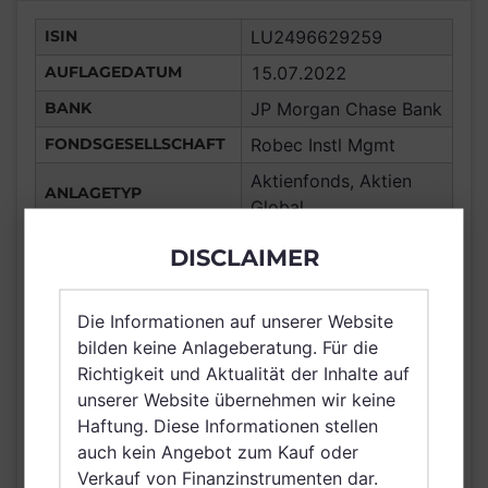
ISIN
LU2496629259
AUFLAGEDATUM
15.07.2022
BANK
JP Morgan Chase Bank
FONDSGESELLSCHAFT
Robec Instl Mgmt
Aktienfonds, Aktien
ANLAGETYP
Global
ANLAGEREGION
Global
DISCLAIMER
ERTRAGSTYP
thesaurierend
WÄHRUNG
EUR
Die Informationen auf unserer Website
bilden keine Anlageberatung. Für die
Frankreich, Spanien,
Richtigkeit und Aktualität der Inhalte auf
Italien, Luxemburg,
unserer Website übernehmen wir keine
VERTRIEBSZULASSUNG
Österreich, Schweiz,
Haftung. Diese Informationen stellen
Finnland, Dänemark,
auch kein Angebot zum Kauf oder
Schweden, Singapur
Verkauf von Finanzinstrumenten dar.