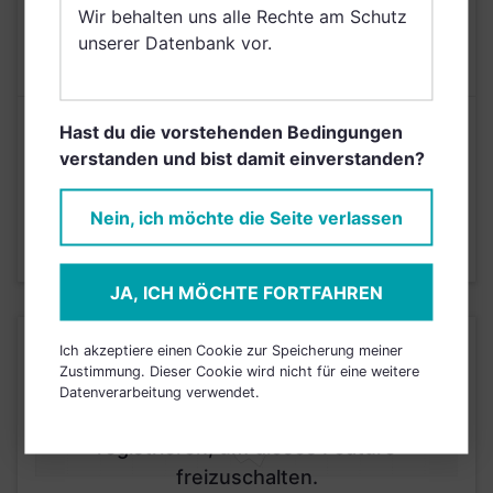
AUSGABEAUFSCHLAG
5,00%
Wir behalten uns alle Rechte am Schutz
MAX. LAUFENDE
unserer Datenbank vor.
N/A
KOSTEN
Risikoeinstufung laut Anbieter (KID)
Hast du die vorstehenden Bedingungen
verstanden und bist damit einverstanden?
4
1
2
3
5
6
7
Nein, ich möchte die Seite verlassen
Stand 30.05.2023
JA, ICH MÖCHTE FORTFAHREN
KURSENTWICKLUNG
Ich akzeptiere einen Cookie zur Speicherung meiner
Zustimmung. Dieser Cookie wird nicht für eine weitere
Datenverarbeitung verwendet.
Einfach und kostenlos
registrieren, um dieses Feature
freizuschalten.