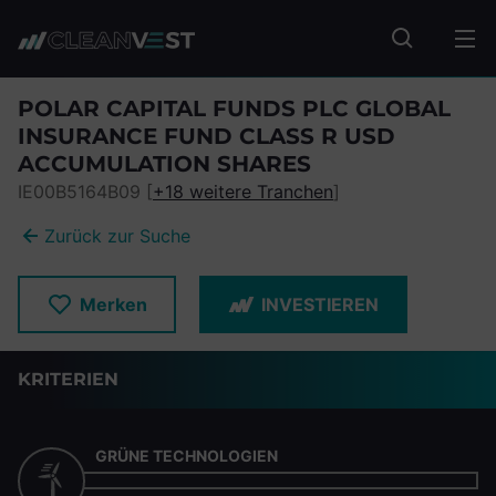
zum Seiteninhalt springen
Fonds suc
POLAR CAPITAL FUNDS PLC GLOBAL
INSURANCE FUND CLASS R USD
ACCUMULATION SHARES
IE00B5164B09 [
+18 weitere Tranchen
]
Zurück zur Suche
Merken
INVESTIEREN
KRITERIEN
GRÜNE TECHNOLOGIEN