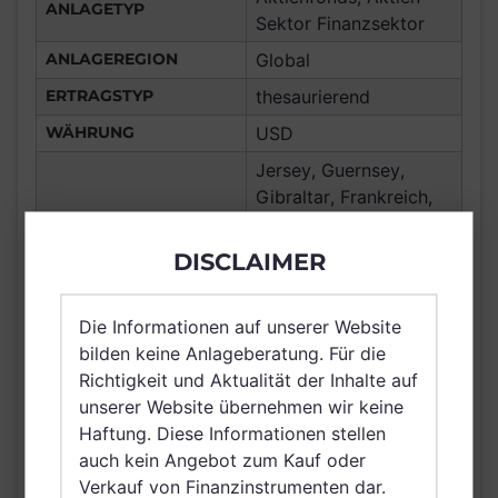
ANLAGETYP
Sektor Finanzsektor
ANLAGEREGION
Global
ERTRAGSTYP
thesaurierend
WÄHRUNG
USD
Jersey, Guernsey,
Gibraltar, Frankreich,
Deutschland, Spanien,
Italien, Luxemburg,
DISCLAIMER
Vereinigtes Königreich
Großbritannien und
Die Informationen auf unserer Website
VERTRIEBSZULASSUNG
Nordirland, Österreich,
bilden keine Anlageberatung. Für die
Schweiz, Finnland,
Richtigkeit und Aktualität der Inhalte auf
Dänemark, Schweden,
unserer Website übernehmen wir keine
Irland, Belgien,
Haftung. Diese Informationen stellen
Netherlands (Kingdom
auch kein Angebot zum Kauf oder
of the), Norwegen,
Verkauf von Finanzinstrumenten dar.
Singapur