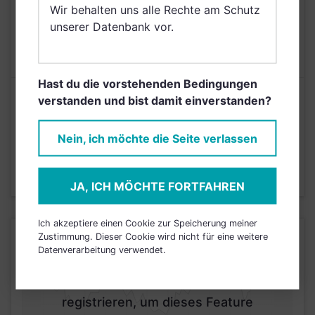
Wir behalten uns alle Rechte am Schutz
AUSGABEAUFSCHLAG
5,00%
unserer Datenbank vor.
MAX. LAUFENDE
N/A
KOSTEN
Hast du die vorstehenden Bedingungen
Risikoeinstufung laut Anbieter (KID)
verstanden und bist damit einverstanden?
Nein, ich möchte die Seite verlassen
4
1
2
3
5
6
7
Stand 31.05.2025
JA, ICH MÖCHTE FORTFAHREN
Ich akzeptiere einen Cookie zur Speicherung meiner
KURSENTWICKLUNG
Zustimmung. Dieser Cookie wird nicht für eine weitere
Datenverarbeitung verwendet.
Einfach und kostenlos
registrieren, um dieses Feature