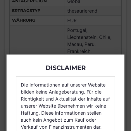
ANLAGEREGION
Global
ERTRAGSTYP
thesaurierend
WÄHRUNG
EUR
Portugal,
Liechtenstein, Chile,
Macau, Peru,
Frankreich,
Deutschland, Spanien,
Italien, Luxemburg,
DISCLAIMER
Vereinigtes Königreich
Großbritannien und
VERTRIEBSZULASSUNG
Die Informationen auf unserer Website
Nordirland, Österreich,
bilden keine Anlageberatung. Für die
Schweiz, Finnland,
Richtigkeit und Aktualität der Inhalte auf
Hong Kong, Schweden,
unserer Website übernehmen wir keine
Belgien, Netherlands
Haftung. Diese Informationen stellen
(Kingdom of the),
auch kein Angebot zum Kauf oder
Vereinigte Arabische
Verkauf von Finanzinstrumenten dar.
Emirate, Singapur,