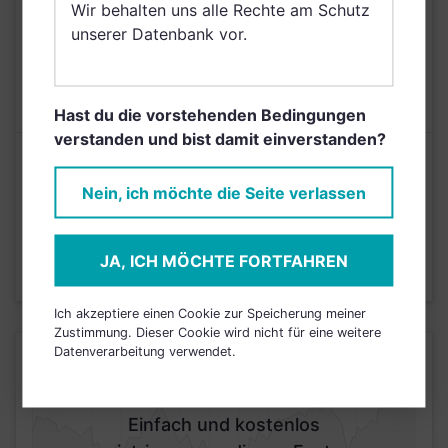
Wir behalten uns alle Rechte am Schutz
Griechenland, Zypern
unserer Datenbank vor.
AUSGABEAUFSCHLAG
5,00%
MAX. LAUFENDE
2,40%
KOSTEN
Hast du die vorstehenden Bedingungen
verstanden und bist damit einverstanden?
Risikoeinstufung laut Anbieter (KID)
Nein, ich möchte die Seite verlassen
4
1
2
3
5
6
7
JA, ICH MÖCHTE FORTFAHREN
Stand 28.06.2024
Ich akzeptiere einen Cookie zur Speicherung meiner
Zustimmung. Dieser Cookie wird nicht für eine weitere
Datenverarbeitung verwendet.
KURSENTWICKLUNG
Einfach und kostenlos