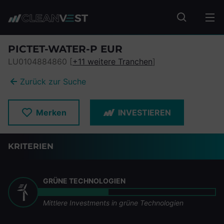
zum Seiteninhalt springen
Fonds suc
PICTET-WATER-P EUR
LU0104884860 [
+11 weitere Tranchen
]
Zurück zur Suche
Merken
INVESTIEREN
KRITERIEN
GRÜNE TECHNOLOGIEN
Mittlere Investments in grüne Technologien