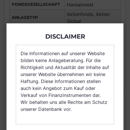
FONDSGESELLSCHAFT
Hansainvest
Aktienfonds, Aktien
ANLAGETYP
Global
ANLAGEREGION
EURP
DISCLAIMER
ERTRAGSTYP
thesaurierend
WÄHRUNG
EUR
Die Informationen auf unserer Website
VERTRIEBSZULASSUNG
Deutschland
bilden keine Anlageberatung. Für die
Richtigkeit und Aktualität der Inhalte auf
AUSGABEAUFSCHLAG
5,00%
unserer Website übernehmen wir keine
MAX. LAUFENDE
Haftung. Diese Informationen stellen
2,00%
KOSTEN
auch kein Angebot zum Kauf oder
Verkauf von Finanzinstrumenten dar.
Wir behalten uns alle Rechte am Schutz
Risikoeinstufung laut Anbieter (KID)
unserer Datenbank vor.
3
1
2
4
5
6
7