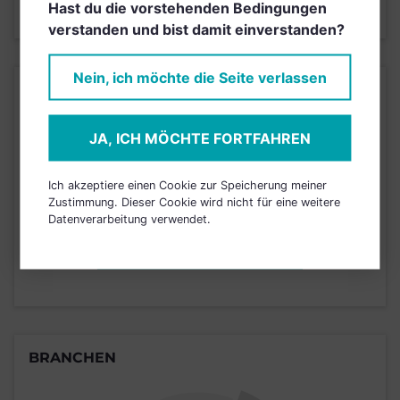
Hast du die vorstehenden Bedingungen
Stand 18.09.2025
verstanden und bist damit einverstanden?
Nein, ich möchte die Seite verlassen
KURSENTWICKLUNG
JA, ICH MÖCHTE FORTFAHREN
Einfach und kostenlos
registrieren, um dieses Feature
Ich akzeptiere einen Cookie zur Speicherung meiner
freizuschalten.
Zustimmung. Dieser Cookie wird nicht für eine weitere
Datenverarbeitung verwendet.
JETZT ANMELDEN
BRANCHEN