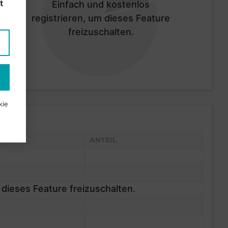
t
Einfach und kostenlos
registrieren, um dieses Feature
freizuschalten.
kie
ANTEIL
 dieses Feature freizuschalten.