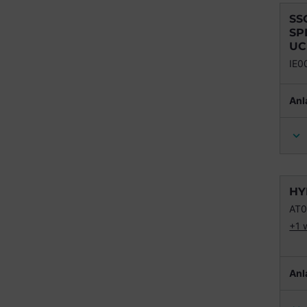
SS
SP
UC
IE
Anl
HY
AT0
+1 
Anl