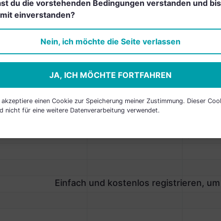
st du die vorstehenden Bedingungen verstanden und bis
Einfach und kostenlos
mit einverstanden?
registrieren, um dieses Feature
freizuschalten.
Nein, ich möchte die Seite verlassen
JA, ICH MÖCHTE FORTFAHREN
h akzeptiere einen Cookie zur Speicherung meiner Zustimmung. Dieser Coo
d nicht für eine weitere Datenverarbeitung verwendet.
P HOLDINGS
AME
LAND
SEKTOR
Einfach und kostenlos registrieren, um