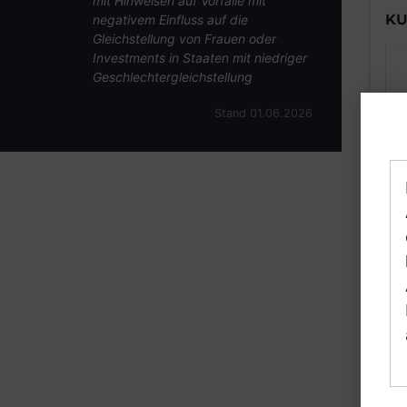
mit Hinweisen auf Vorfälle mit
KU
negativem Einfluss auf die
Gleichstellung von Frauen oder
Investments in Staaten mit niedriger
Geschlechtergleichstellung
Stand 01.06.2026
B