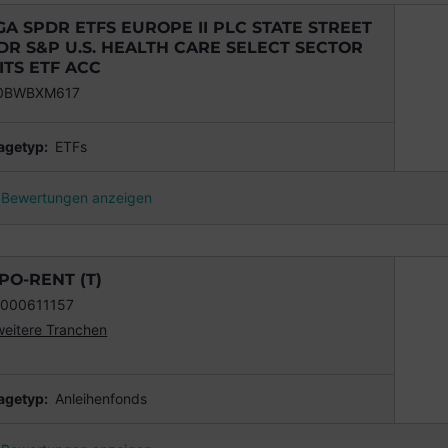
GA SPDR ETFS EUROPE II PLC STATE STREET
DR S&P U.S. HEALTH CARE SELECT SECTOR
ITS ETF ACC
00BWBXM617
agetyp:
ETFs
Bewertungen anzeigen
PO-RENT (T)
000611157
weitere Tranchen
agetyp:
Anleihenfonds