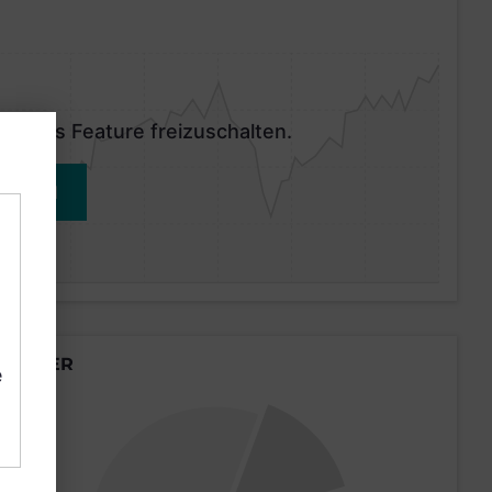
 dieses Feature freizuschalten.
MELDEN
LÄNDER
e