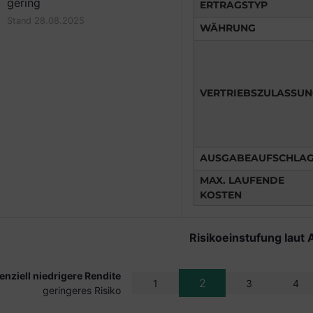
gering
ERTRAGSTYP
Stand 28.08.2025
WÄHRUNG
VERTRIEBSZULASSU
AUSGABEAUFSCHLA
MAX. LAUFENDE
KOSTEN
Risikoeinstufung laut 
enziell niedrigere Rendite
2
1
3
4
geringeres Risiko