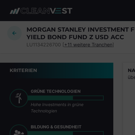
zum Seiteninhalt springen
MORGAN STANLEY INVESTMENT F
YIELD BOND FUND Z USD ACC
LU1134226700 [
+11 weitere Tranchen
]
KRITERIEN
NA
üb
GRÜNE TECHNOLOGIEN
Hohe Investments in grüne
Technologien
BILDUNG & GESUNDHEIT