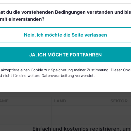
st du die vorstehenden Bedingungen verstanden und bis
mit einverstanden?
Einfach und kostenlos
registrieren, um dieses Feature
Nein, ich möchte die Seite verlassen
freizuschalten.
JA, ICH MÖCHTE FORTFAHREN
h akzeptiere einen Cookie zur Speicherung meiner Zustimmung. Dieser Coo
d nicht für eine weitere Datenverarbeitung verwendet.
P HOLDINGS
AME
LAND
SEKTOR
Einfach und kostenlos registrieren, um