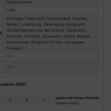
thesaurierend
USD
Portugal, Frankreich, Deutschland, Spanien,
Italien, Luxemburg, Vereinigtes Königreich
Großbritannien und Nordirland, Österreich,
NG
Schweiz, Finnland, Schweden, Irland, Belgien,
Netherlands (Kingdom of the), Norwegen,
Singapur
G
N/A
N/A
Anbieter (KID)
potenziell höhere Rendite
5
6
7
höheres Risiko