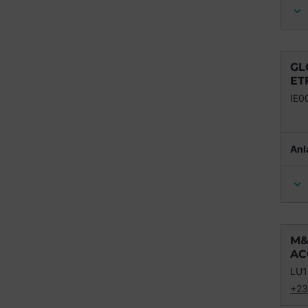
GL
ET
IE0
Anl
M&
AC
LU1
+23