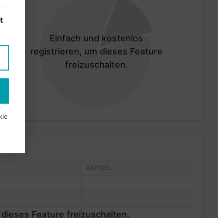
t
Einfach und kostenlos
registrieren, um dieses Feature
freizuschalten.
kie
ANTEIL
 dieses Feature freizuschalten.