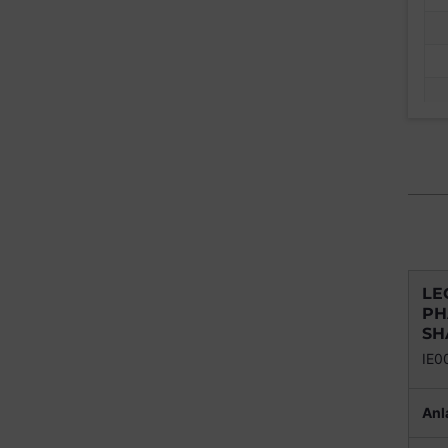
LE
PH
SH
IE0
Anl