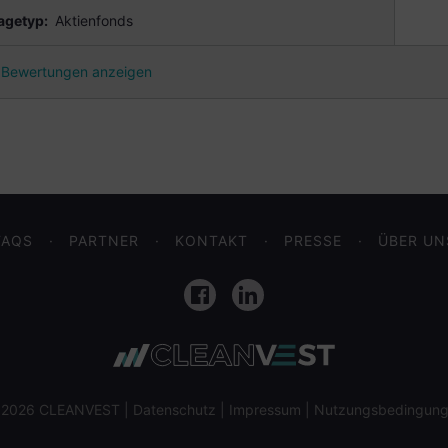
agetyp:
Aktienfonds
Bewertungen anzeigen
FAQS
PARTNER
KONTAKT
PRESSE
ÜBER UN
Facebook
LinkedIn
 2026 CLEANVEST |
Datenschutz
|
Impressum
|
Nutzungsbedingun