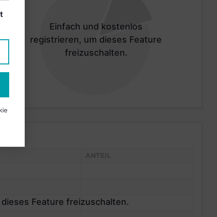
t
Einfach und kostenlos
registrieren, um dieses Feature
freizuschalten.
kie
ANTEIL
 dieses Feature freizuschalten.