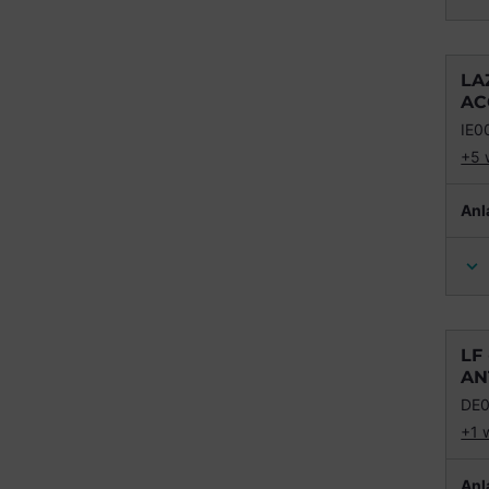
LA
AC
IE0
+5 
Anl
LF
AN
DE
+1 
Anl