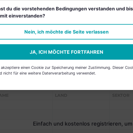
st du die vorstehenden Bedingungen verstanden und bis
mit einverstanden?
Einfach und kostenlos
registrieren, um dieses Feature
Nein, ich möchte die Seite verlassen
freizuschalten.
JA, ICH MÖCHTE FORTFAHREN
h akzeptiere einen Cookie zur Speicherung meiner Zustimmung. Dieser Coo
d nicht für eine weitere Datenverarbeitung verwendet.
P HOLDINGS
AME
LAND
SEKTOR
Einfach und kostenlos registrieren, um