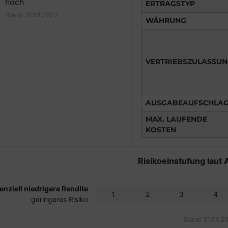
hoch
ERTRAGSTYP
Stand 31.01.2023
WÄHRUNG
VERTRIEBSZULASSU
AUSGABEAUFSCHLA
MAX. LAUFENDE
KOSTEN
Risikoeinstufung laut 
enziell niedrigere Rendite
1
2
3
4
geringeres Risiko
Stand 31.01.2