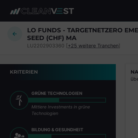
zum Seiteninhalt springen
LO FUNDS - TARGETNETZERO EME
SEED (CHF) MA
LU2202903360 [
+25 weitere Tranchen
]
KRITERIEN
NA
üb
GRÜNE TECHNOLOGIEN
Mittlere Investments in grüne
Technologien
BILDUNG & GESUNDHEIT