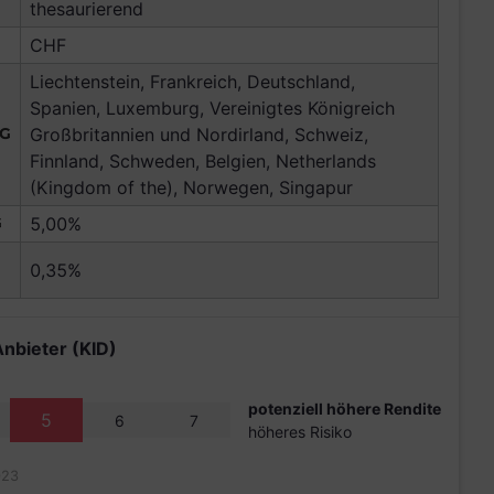
thesaurierend
CHF
Liechtenstein, Frankreich, Deutschland,
Spanien, Luxemburg, Vereinigtes Königreich
NG
Großbritannien und Nordirland, Schweiz,
Finnland, Schweden, Belgien, Netherlands
(Kingdom of the), Norwegen, Singapur
G
5,00%
0,35%
Anbieter (KID)
potenziell höhere Rendite
5
6
7
höheres Risiko
023