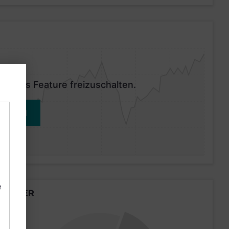
 dieses Feature freizuschalten.
MELDEN
e
LÄNDER