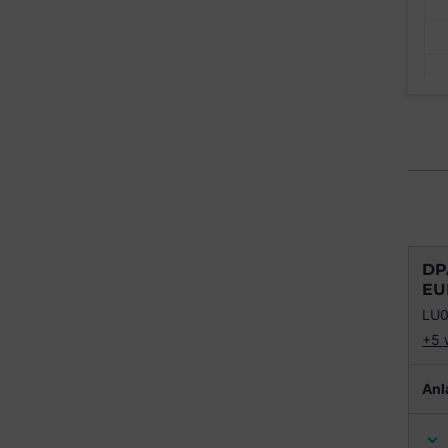
DP
EU
LU
+5 
Anl