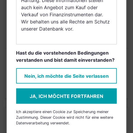
Haftung. Diese Informationen stellen
Nordirland, Schweiz,
auch kein Angebot zum Kauf oder
Irland, Südafrika
Verkauf von Finanzinstrumenten dar.
Wir behalten uns alle Rechte am Schutz
AUSGABEAUFSCHLAG
5,00%
unserer Datenbank vor.
MAX. LAUFENDE
1,10%
KOSTEN
Hast du die vorstehenden Bedingungen
Risikoeinstufung laut Anbieter (KID)
verstanden und bist damit einverstanden?
Nein, ich möchte die Seite verlassen
3
1
2
4
5
6
7
Stand 29.12.2023
JA, ICH MÖCHTE FORTFAHREN
Ich akzeptiere einen Cookie zur Speicherung meiner
KURSENTWICKLUNG
Zustimmung. Dieser Cookie wird nicht für eine weitere
Datenverarbeitung verwendet.