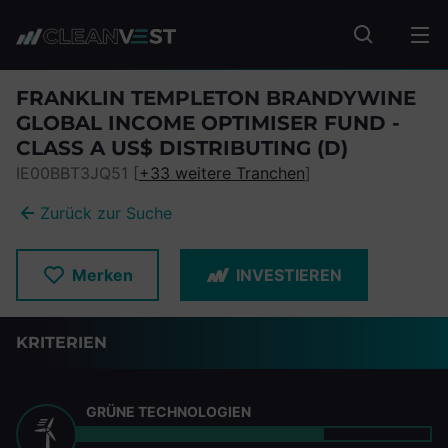
zum Seiteninhalt springen
Fonds suc
FRANKLIN TEMPLETON BRANDYWINE
GLOBAL INCOME OPTIMISER FUND -
CLASS A US$ DISTRIBUTING (D)
IE00BBT3JQ51 [
+33 weitere Tranchen
]
Zurück zur Suche
Merken
INVESTIEREN
KRITERIEN
GRÜNE TECHNOLOGIEN