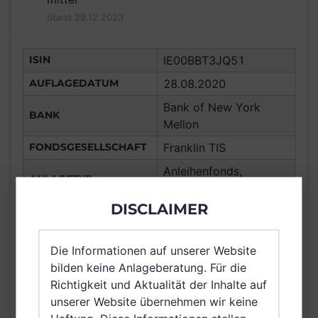
Stand 29.12.2023
ISIN
IE00BBT3JQ51
AUFLAGEDATUM
28.08.2020
Bank of New York
BANK
Mellon
FONDSGESELLSCHAFT
Franklin TIS
Anleihenfonds,
ANLAGETYP
Anleihen Andere
DISCLAIMER
ANLAGEREGION
Global
ERTRAGSTYP
ausschüttend
Die Informationen auf unserer Website
WÄHRUNG
USD
bilden keine Anlageberatung. Für die
Chile, Deutschland,
Richtigkeit und Aktualität der Inhalte auf
Vereinigtes Königreich
unserer Website übernehmen wir keine
VERTRIEBSZULASSUNG
Großbritannien und