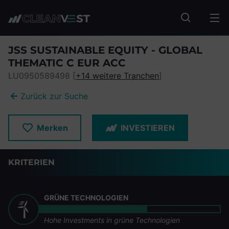
zum Seiteninhalt springen
Fonds suc
JSS SUSTAINABLE EQUITY - GLOBAL
THEMATIC C EUR ACC
LU0950589498 [
+14 weitere Tranchen
]
Zurück zur Suche
Merken
INVESTIEREN
KRITERIEN
GRÜNE TECHNOLOGIEN
Hohe Investments in grüne Technologien