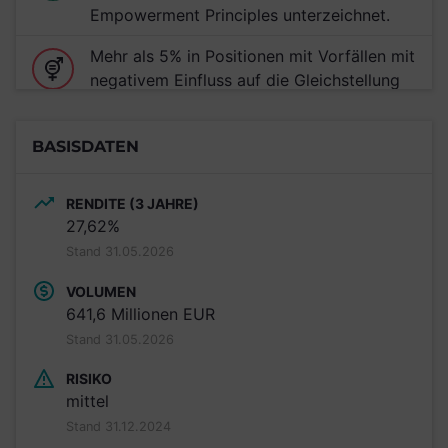
Empowerment Principles unterzeichnet.
Mehr als 5% in Positionen mit Vorfällen mit
negativem Einfluss auf die Gleichstellung
von Frauen investiert (Teil der
schlechtesten 15% aller untersuchten
BASISDATEN
Anlageprodukte)
Mehr als 5% in Positionen mit Risiko von
RENDITE (3 JAHRE)
Verletzungen indigener Rechte investiert
27,62%
(Teil der schlechtesten 15% aller
Stand 31.05.2026
untersuchten Anlageprodukte)
VOLUMEN
641,6 Millionen EUR
Stand 31.05.2026
RISIKO
mittel
Stand 31.12.2024