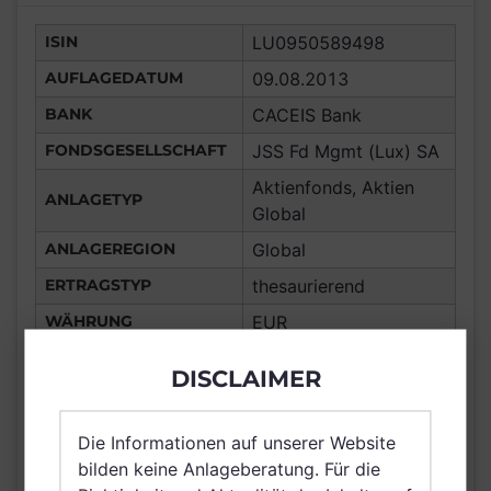
ISIN
LU0950589498
AUFLAGEDATUM
09.08.2013
BANK
CACEIS Bank
FONDSGESELLSCHAFT
JSS Fd Mgmt (Lux) SA
Aktienfonds, Aktien
ANLAGETYP
Global
ANLAGEREGION
Global
ERTRAGSTYP
thesaurierend
WÄHRUNG
EUR
Liechtenstein,
DISCLAIMER
Gibraltar, Monaco,
Frankreich,
Deutschland, Spanien,
Die Informationen auf unserer Website
Italien, Luxemburg,
bilden keine Anlageberatung. Für die
Vereinigtes Königreich