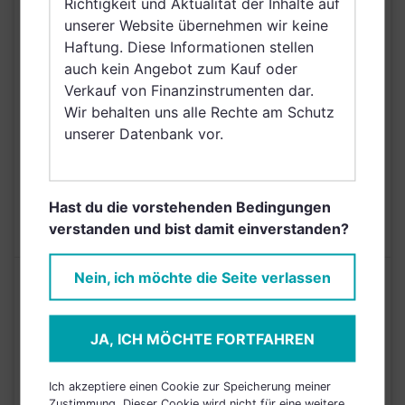
Richtigkeit und Aktualität der Inhalte auf
VERTRIEBSZULASSUNG
Großbritannien und
unserer Website übernehmen wir keine
Nordirland, Österreich,
Haftung. Diese Informationen stellen
Schweiz, Dänemark,
auch kein Angebot zum Kauf oder
Island, Katar,
Verkauf von Finanzinstrumenten dar.
Schweden, Irland,
Wir behalten uns alle Rechte am Schutz
Netherlands (Kingdom
unserer Datenbank vor.
of the), Singapur
AUSGABEAUFSCHLAG
3,00%
Hast du die vorstehenden Bedingungen
MAX. LAUFENDE
1,25%
verstanden und bist damit einverstanden?
KOSTEN
Nein, ich möchte die Seite verlassen
Risikoeinstufung laut Anbieter (KID)
JA, ICH MÖCHTE FORTFAHREN
4
1
2
3
5
6
7
Ich akzeptiere einen Cookie zur Speicherung meiner
Stand 31.12.2024
Zustimmung. Dieser Cookie wird nicht für eine weitere