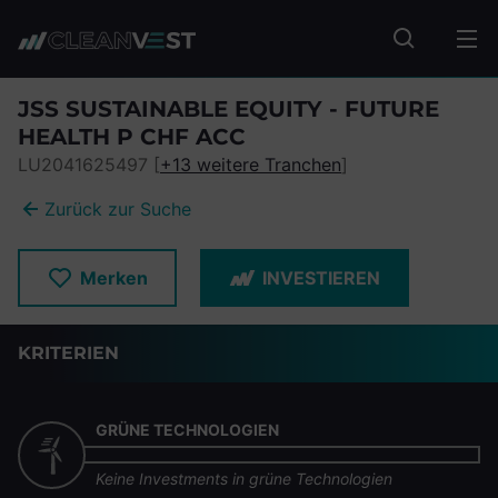
zum Seiteninhalt springen
Fonds suc
JSS SUSTAINABLE EQUITY - FUTURE
HEALTH P CHF ACC
LU2041625497 [
+13 weitere Tranchen
]
Zurück zur Suche
Merken
INVESTIEREN
KRITERIEN
GRÜNE TECHNOLOGIEN
Keine Investments in grüne Technologien