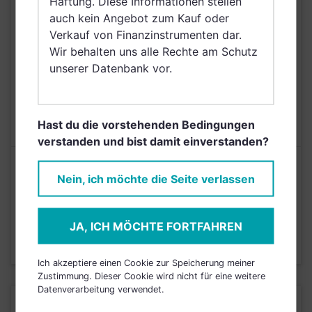
Haftung. Diese Informationen stellen
Schweden, Irland,
auch kein Angebot zum Kauf oder
Belgien, Netherlands
Verkauf von Finanzinstrumenten dar.
(Kingdom of the),
Wir behalten uns alle Rechte am Schutz
Slowenien, Puerto Rico
unserer Datenbank vor.
AUSGABEAUFSCHLAG
3,00%
MAX. LAUFENDE
2,00%
Hast du die vorstehenden Bedingungen
KOSTEN
verstanden und bist damit einverstanden?
Risikoeinstufung laut Anbieter (KID)
Nein, ich möchte die Seite verlassen
4
1
2
3
5
6
7
JA, ICH MÖCHTE FORTFAHREN
Stand 31.12.2024
Ich akzeptiere einen Cookie zur Speicherung meiner
Zustimmung. Dieser Cookie wird nicht für eine weitere
Datenverarbeitung verwendet.
KURSENTWICKLUNG