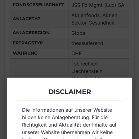
FONDSGESELLSCHAFT
JSS Fd Mgmt (Lux) SA
Aktienfonds, Aktien
ANLAGETYP
Sektor Gesundheit
ANLAGEREGION
Global
ERTRAGSTYP
thesaurierend
WÄHRUNG
CHF
Tschechien,
Liechtenstein,
Gibraltar, Monaco,
Frankreich,
DISCLAIMER
Deutschland, Spanien,
Italien, Luxemburg,
Vereinigtes Königreich
Die Informationen auf unserer Website
VERTRIEBSZULASSUNG
Großbritannien und
bilden keine Anlageberatung. Für die
Nordirland, Österreich,
Richtigkeit und Aktualität der Inhalte auf
Schweiz, Dänemark,
unserer Website übernehmen wir keine
Island, Katar,