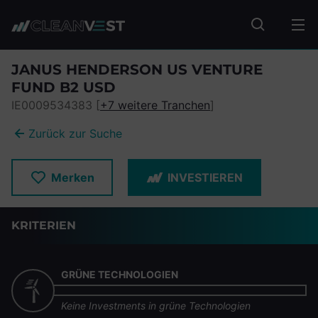
zum Seiteninhalt springen
Fonds suc
JANUS HENDERSON US VENTURE
FUND B2 USD
IE0009534383 [
+7 weitere Tranchen
]
Zurück zur Suche
Merken
INVESTIEREN
KRITERIEN
GRÜNE TECHNOLOGIEN
Keine Investments in grüne Technologien