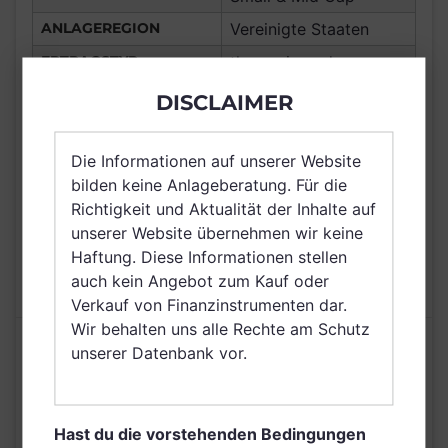
ANLAGEREGION
Vereinigte Staaten
ERTRAGSTYP
thesaurierend
WÄHRUNG
USD
DISCLAIMER
Macau, Deutschland,
Schweiz, Hong Kong,
Die Informationen auf unserer Website
VERTRIEBSZULASSUNG
Irland, Taiwan (Provinz
bilden keine Anlageberatung. Für die
Chinas)
Richtigkeit und Aktualität der Inhalte auf
unserer Website übernehmen wir keine
AUSGABEAUFSCHLAG
N/A
Haftung. Diese Informationen stellen
MAX. LAUFENDE
1,50%
auch kein Angebot zum Kauf oder
KOSTEN
Verkauf von Finanzinstrumenten dar.
Wir behalten uns alle Rechte am Schutz
Risikoeinstufung laut Anbieter (KID)
unserer Datenbank vor.
5
1
2
3
4
6
7
Hast du die vorstehenden Bedingungen