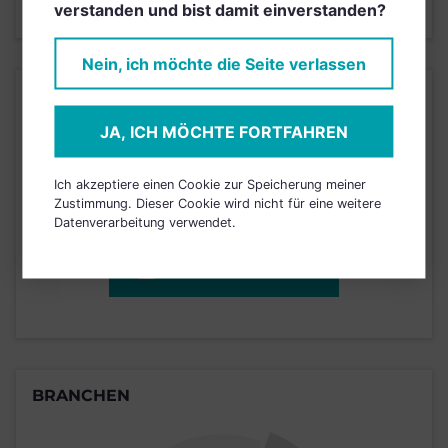
verstanden und bist damit einverstanden?
Stand 30.06.2020
Nein, ich möchte die Seite verlassen
KURSENTWICKLUNG
JA, ICH MÖCHTE FORTFAHREN
Einfach und kostenlos
Ich akzeptiere einen Cookie zur Speicherung meiner
registrieren, um dieses Feature
Zustimmung. Dieser Cookie wird nicht für eine weitere
freizuschalten.
Datenverarbeitung verwendet.
JETZT ANMELDEN
BRANCHEN