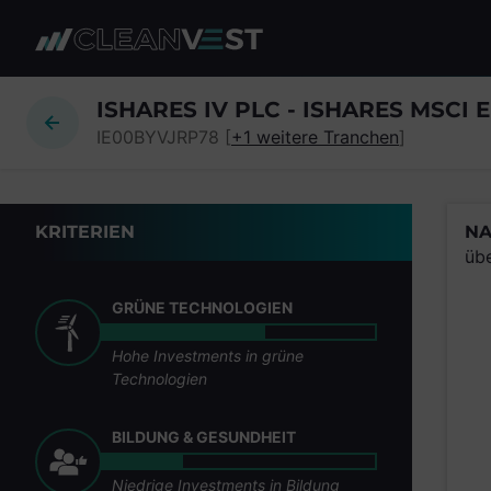
zum Seiteninhalt springen
ISHARES IV PLC - ISHARES MSCI E
IE00BYVJRP78 [
+1 weitere Tranchen
]
KRITERIEN
NA
üb
GRÜNE TECHNOLOGIEN
Hohe Investments in grüne
Technologien
BILDUNG & GESUNDHEIT
Niedrige Investments in Bildung