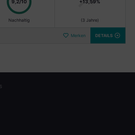
Punkte
9,2/10
+13,59%
Nachhaltig
(3 Jahre)
Merken
DETAILS
S