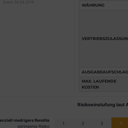
Stand 30.04.2019
WÄHRUNG
VERTRIEBSZULASSU
AUSGABEAUFSCHLA
MAX. LAUFENDE
KOSTEN
Risikoeinstufung laut 
enziell niedrigere Rendite
4
1
2
3
geringeres Risiko