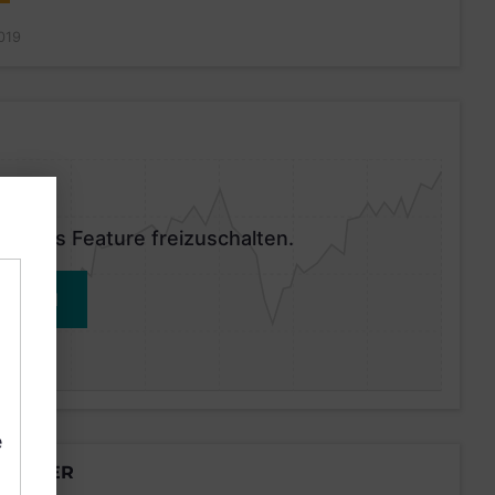
019
 dieses Feature freizuschalten.
MELDEN
e
LÄNDER