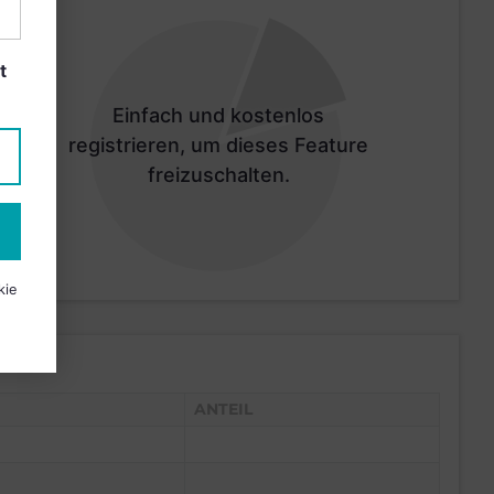
t
Einfach und kostenlos
registrieren, um dieses Feature
freizuschalten.
kie
ANTEIL