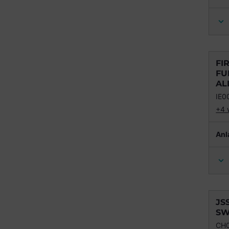
FI
FU
AL
IE0
+4 
Anl
JS
SW
CH