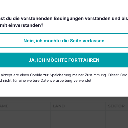
st du die vorstehenden Bedingungen verstanden und bis
mit einverstanden?
Einfach und kostenlos
registrieren, um dieses Feature
Nein, ich möchte die Seite verlassen
freizuschalten.
JA, ICH MÖCHTE FORTFAHREN
h akzeptiere einen Cookie zur Speicherung meiner Zustimmung. Dieser Coo
d nicht für eine weitere Datenverarbeitung verwendet.
P HOLDINGS
AME
LAND
SEKTOR