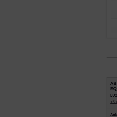
AB
EQ
LU2
+5 
Anl