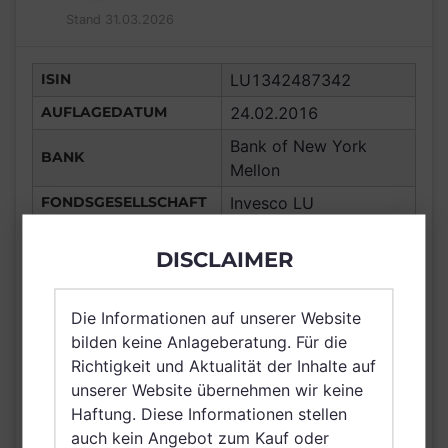
Stand 31.03.2026
ISIN
LU1342487342
AUFLAGEDATUM
24.02.2016
Bank of New York
BANK
Mellon
FONDSGESELLSCHAFT
Invesco LU
Aktienfonds, Aktien
ANLAGETYP
DISCLAIMER
Europa Income
ANLAGEREGION
EURP
Die Informationen auf unserer Website
ERTRAGSTYP
ausschüttend
bilden keine Anlageberatung. Für die
WÄHRUNG
AUD
Richtigkeit und Aktualität der Inhalte auf
unserer Website übernehmen wir keine
Macau, Deutschland,
Haftung. Diese Informationen stellen
Luxemburg, Schweiz,
auch kein Angebot zum Kauf oder
VERTRIEBSZULASSUNG
Hong Kong, Taiwan