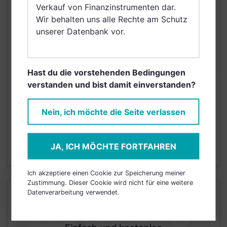
Verkauf von Finanzinstrumenten dar.
(Provinz Chinas),
Wir behalten uns alle Rechte am Schutz
Singapur
unserer Datenbank vor.
AUSGABEAUFSCHLAG
5,00%
MAX. LAUFENDE
N/A
KOSTEN
Hast du die vorstehenden Bedingungen
verstanden und bist damit einverstanden?
Risikoeinstufung laut Anbieter (KID)
Nein, ich möchte die Seite verlassen
4
1
2
3
5
6
7
JA, ICH MÖCHTE FORTFAHREN
Stand 31.03.2026
Ich akzeptiere einen Cookie zur Speicherung meiner
Zustimmung. Dieser Cookie wird nicht für eine weitere
Datenverarbeitung verwendet.
KURSENTWICKLUNG