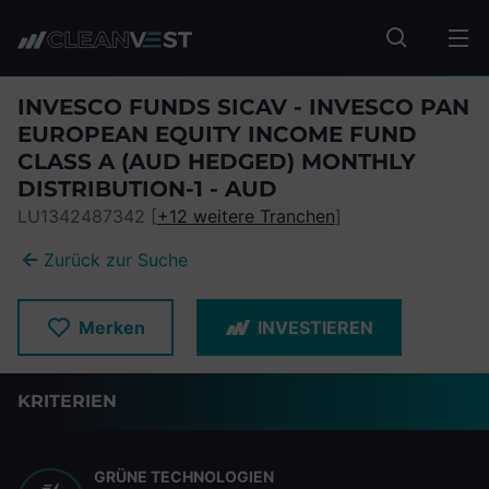
zum Seiteninhalt springen
Fonds suc
INVESCO FUNDS SICAV - INVESCO PAN
EUROPEAN EQUITY INCOME FUND
CLASS A (AUD HEDGED) MONTHLY
DISTRIBUTION-1 - AUD
LU1342487342 [
+12 weitere Tranchen
]
Zurück zur Suche
Merken
INVESTIEREN
KRITERIEN
GRÜNE TECHNOLOGIEN