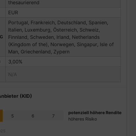
thesaurierend
EUR
Portugal, Frankreich, Deutschland, Spanien,
Italien, Luxemburg, Österreich, Schweiz,
NG
Finnland, Schweden, Irland, Netherlands
(Kingdom of the), Norwegen, Singapur, Isle of
Man, Griechenland, Zypern
G
3,00%
N/A
Anbieter (KID)
potenziell höhere Rendite
5
6
7
höheres Risiko
025