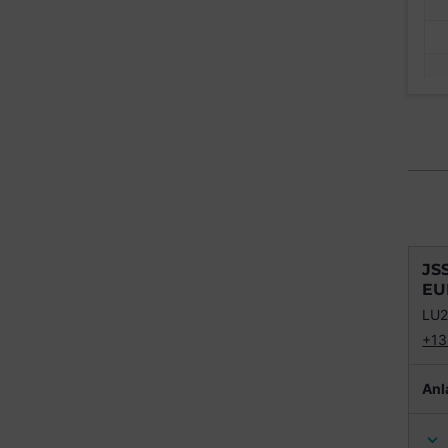
JS
EU
LU2
+13
Anl