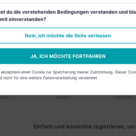
st du die vorstehenden Bedingungen verstanden und bis
Einfach und kostenlos
mit einverstanden?
registrieren, um dieses Feature
freizuschalten.
Nein, ich möchte die Seite verlassen
JA, ICH MÖCHTE FORTFAHREN
h akzeptiere einen Cookie zur Speicherung meiner Zustimmung. Dieser Coo
d nicht für eine weitere Datenverarbeitung verwendet.
P HOLDINGS
AME
LAND
SEKTOR
Einfach und kostenlos registrieren, um