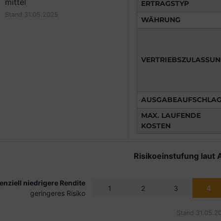
mittel
ERTRAGSTYP
Stand 31.05.2025
WÄHRUNG
VERTRIEBSZULASSU
AUSGABEAUFSCHLA
MAX. LAUFENDE
KOSTEN
Risikoeinstufung laut 
enziell niedrigere Rendite
4
1
2
3
geringeres Risiko
Stand 31.05.2