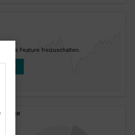
 dieses Feature freizuschalten.
MELDEN
e
LÄNDER