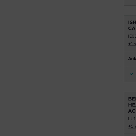
IS
CA
IE
+1 
Anl
BE
HE
AC
LU1
+5 