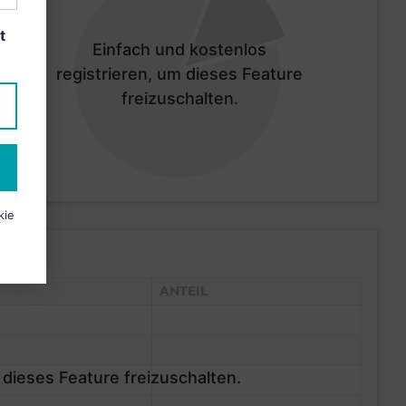
t
Einfach und kostenlos
registrieren, um dieses Feature
freizuschalten.
kie
ANTEIL
 dieses Feature freizuschalten.