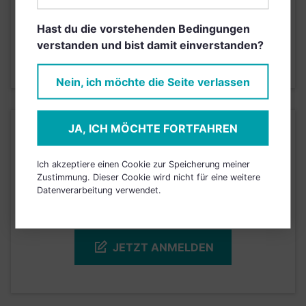
Hast du die vorstehenden Bedingungen
2
1
3
4
5
6
7
verstanden und bist damit einverstanden?
Stand 31.05.2025
Nein, ich möchte die Seite verlassen
JA, ICH MÖCHTE FORTFAHREN
KURSENTWICKLUNG
Ich akzeptiere einen Cookie zur Speicherung meiner
Einfach und kostenlos
Zustimmung. Dieser Cookie wird nicht für eine weitere
registrieren, um dieses Feature
Datenverarbeitung verwendet.
freizuschalten.
JETZT ANMELDEN