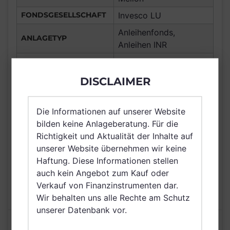
FONDSGESELLSCHAFT
Invesco LU
Anleihenfonds,
ANLAGETYP
Anleihen INR
ANLAGEREGION
Indien
ERTRAGSTYP
ausschüttend
DISCLAIMER
WÄHRUNG
SGD
Die Informationen auf unserer Website
Guernsey,
bilden keine Anlageberatung. Für die
Deutschland,
VERTRIEBSZULASSUNG
Richtigkeit und Aktualität der Inhalte auf
Luxemburg, Österreich,
unserer Website übernehmen wir keine
Schweiz, Singapur
Haftung. Diese Informationen stellen
AUSGABEAUFSCHLAG
5,00%
auch kein Angebot zum Kauf oder
MAX. LAUFENDE
Verkauf von Finanzinstrumenten dar.
N/A
KOSTEN
Wir behalten uns alle Rechte am Schutz
unserer Datenbank vor.
Risikoeinstufung laut Anbieter (KID)