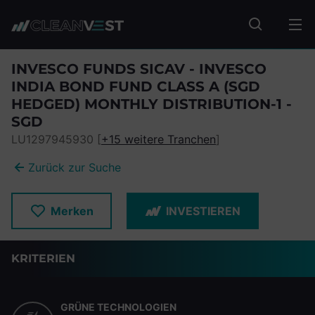
zum Seiteninhalt springen
Fonds suc
INVESCO FUNDS SICAV - INVESCO
INDIA BOND FUND CLASS A (SGD
HEDGED) MONTHLY DISTRIBUTION-1 -
SGD
LU1297945930 [
+15 weitere Tranchen
]
Zurück zur Suche
Merken
INVESTIEREN
KRITERIEN
GRÜNE TECHNOLOGIEN