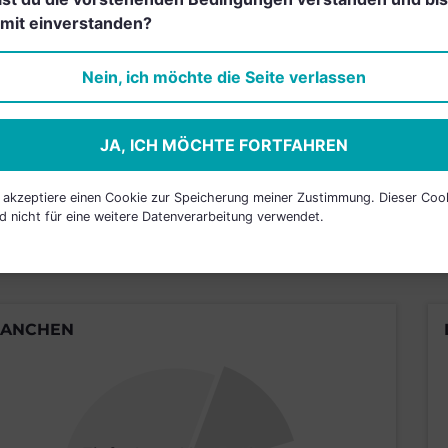
RSENTWICKLUNG
mit einverstanden?
Nein, ich möchte die Seite verlassen
Einfach und kostenlos registrieren, um
JA, ICH MÖCHTE FORTFAHREN
JETZT AN
h akzeptiere einen Cookie zur Speicherung meiner Zustimmung. Dieser Coo
d nicht für eine weitere Datenverarbeitung verwendet.
RANCHEN