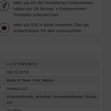
Mehr als 4% der investierten Unternehmen
haben die UN Women´s Empowerment
Principles unterzeichnet.
Mehr als 10% in Kohle investiert (Teil der
schlechtesten 5% aller untersuchten
Anlageprodukte)
Mehr als 20% in Öl oder Erdgas investiert
(Teil der schlechtesten 5% aller untersuchten
Anlageprodukte)
LU1775953810
Mehr als 10% in Rüstung oder Atomwaffen
08.10.2018
investiert (Teil der schlechtesten 10% aller
Bank of New York Mellon
untersuchten Anlageprodukte)
T
Invesco LU
Mehr als 30% in Positionen mit Vorfällen mit
Anleihenfonds, Anleihen Schwellenländer Global
negativem Einfluss auf die Gleichstellung von
HC
Frauen investiert (Teil der schlechtesten 5%
aller untersuchten Anlageprodukte)
GLOEM