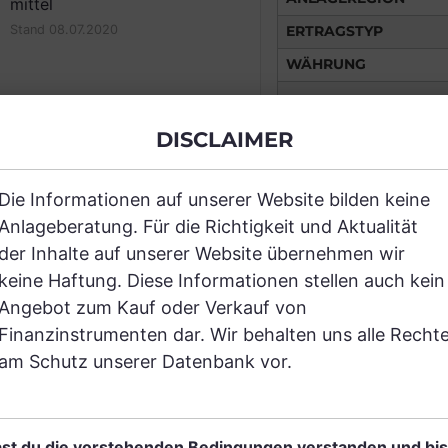
mittel
ERTRAGSTYP
Stand 08.07.2020
WÄHRUNG
VERTRIEBSZULASSU
DISCLAIMER
AUSGABEAUFSCHLA
MAX. LAUFENDE
Die Informationen auf unserer Website bilden keine
KOSTEN
Anlageberatung. Für die Richtigkeit und Aktualität
der Inhalte auf unserer Website übernehmen wir
Risikoeinstufung laut 
keine Haftung. Diese Informationen stellen auch kein
Angebot zum Kauf oder Verkauf von
enziell niedrigere Rendite
3
Finanzinstrumenten dar. Wir behalten uns alle Recht
1
2
4
geringeres Risiko
am Schutz unserer Datenbank vor.
Stand 08.07.2
st du die vorstehenden Bedingungen verstanden und bis