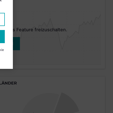
 dieses Feature freizuschalten.
MELDEN
kie
LÄNDER