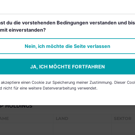
RANCHEN
st du die vorstehenden Bedingungen verstanden und bis
mit einverstanden?
Einfach und kostenlos
registrieren, um dieses Feature
Nein, ich möchte die Seite verlassen
freizuschalten.
JA, ICH MÖCHTE FORTFAHREN
h akzeptiere einen Cookie zur Speicherung meiner Zustimmung. Dieser Coo
d nicht für eine weitere Datenverarbeitung verwendet.
P HOLDINGS
AME
LAND
SEKTOR