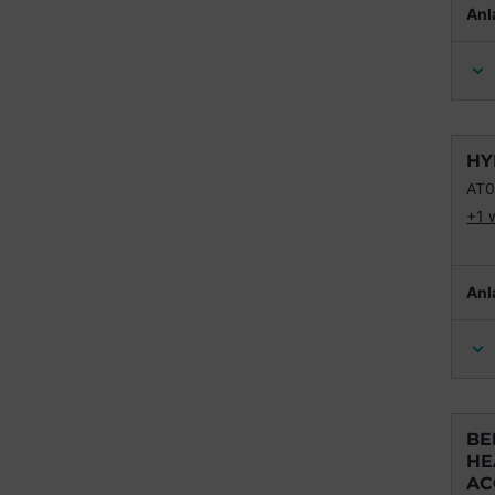
Anl
HY
AT0
+1 
Anl
BE
HE
AC