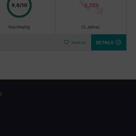
Punkte
9,6/10
-2,72%
Nachhaltig
(3 Jahre)
Merken
DETAILS
S