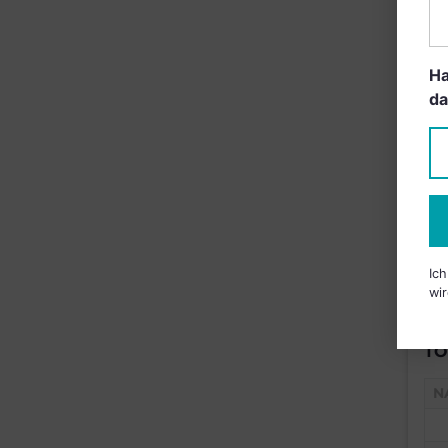
B
Ha
da
Ic
wir
TO
N