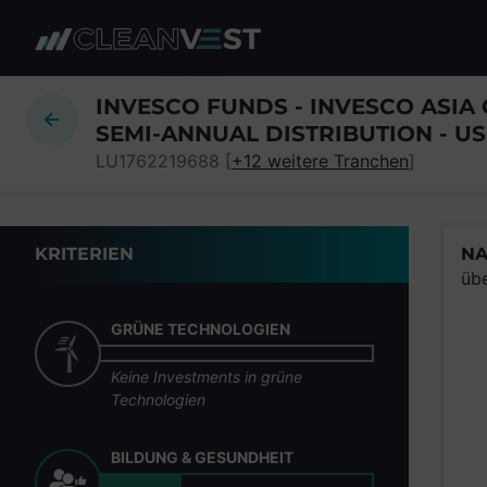
zum Seiteninhalt springen
INVESCO FUNDS - INVESCO ASIA
SEMI-ANNUAL DISTRIBUTION - U
LU1762219688 [
+12 weitere Tranchen
]
KRITERIEN
NA
üb
GRÜNE TECHNOLOGIEN
Keine Investments in grüne
Technologien
BILDUNG & GESUNDHEIT