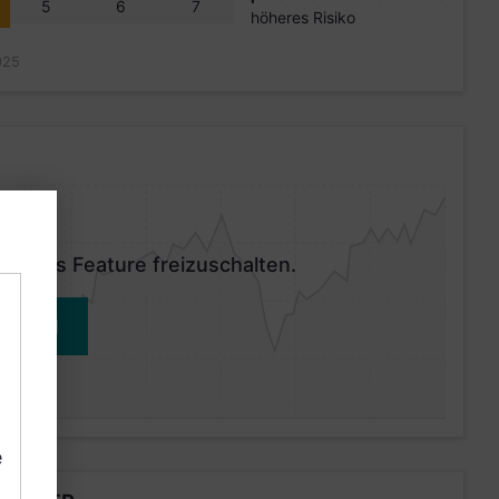
5
6
7
höheres Risiko
025
 dieses Feature freizuschalten.
MELDEN
e