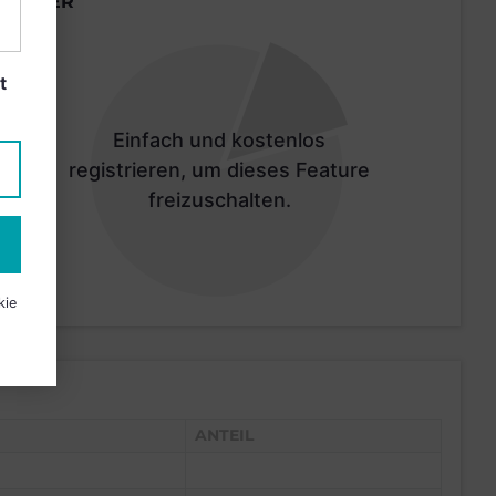
LÄNDER
t
Einfach und kostenlos
registrieren, um dieses Feature
freizuschalten.
kie
ANTEIL