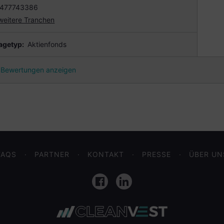
477743386
weitere Tranchen
agetyp:
Aktienfonds
Bewertungen anzeigen
FAQS
PARTNER
KONTAKT
PRESSE
ÜBER UN
Facebook
LinkedIn