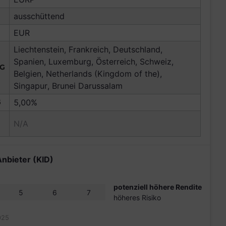
ausschüttend
EUR
Liechtenstein, Frankreich, Deutschland,
Spanien, Luxemburg, Österreich, Schweiz,
NG
Belgien, Netherlands (Kingdom of the),
Singapur, Brunei Darussalam
G
5,00%
N/A
Anbieter (KID)
potenziell höhere Rendite
5
6
7
höheres Risiko
025