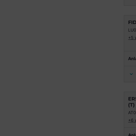
FI
LU
+5 
Anl
ER
(T)
AT
+6 
Anl