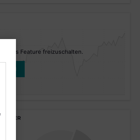
 dieses Feature freizuschalten.
MELDEN
e
LÄNDER