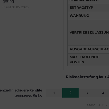
gering
ERTRAGSTYP
Stand 31.05.2025
WÄHRUNG
VERTRIEBSZULASSU
AUSGABEAUFSCHLA
MAX. LAUFENDE
KOSTEN
Risikoeinstufung laut 
enziell niedrigere Rendite
2
1
3
4
geringeres Risiko
Stand 31.05.2