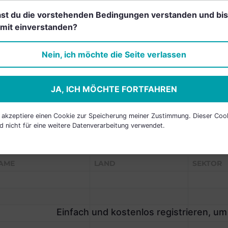
st du die vorstehenden Bedingungen verstanden und bis
mit einverstanden?
Einfach und kostenlos
registrieren, um dieses Feature
Nein, ich möchte die Seite verlassen
freizuschalten.
JA, ICH MÖCHTE FORTFAHREN
h akzeptiere einen Cookie zur Speicherung meiner Zustimmung. Dieser Coo
d nicht für eine weitere Datenverarbeitung verwendet.
P HOLDINGS
AME
LAND
SEKTOR
Einfach und kostenlos registrieren, um