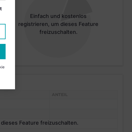
t
Einfach und kostenlos
registrieren, um dieses Feature
freizuschalten.
kie
ANTEIL
 dieses Feature freizuschalten.