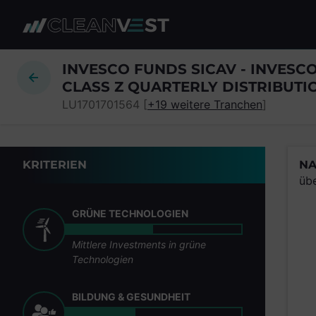
zum Seiteninhalt springen
INVESCO FUNDS SICAV - INVES
CLASS Z QUARTERLY DISTRIBUTIO
LU1701701564 [
+19 weitere Tranchen
]
KRITERIEN
NA
üb
GRÜNE TECHNOLOGIEN
Mittlere Investments in grüne
Technologien
BILDUNG & GESUNDHEIT