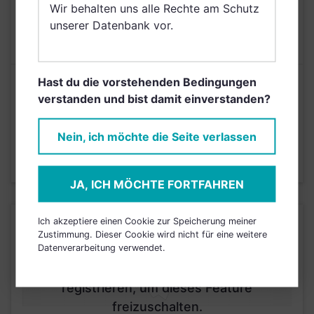
AUSGABEAUFSCHLAG
5,00%
Wir behalten uns alle Rechte am Schutz
unserer Datenbank vor.
MAX. LAUFENDE
N/A
KOSTEN
Hast du die vorstehenden Bedingungen
Risikoeinstufung laut Anbieter (KID)
verstanden und bist damit einverstanden?
4
1
2
3
5
6
7
Nein, ich möchte die Seite verlassen
Stand 12.11.2020
JA, ICH MÖCHTE FORTFAHREN
Ich akzeptiere einen Cookie zur Speicherung meiner
KURSENTWICKLUNG
Zustimmung. Dieser Cookie wird nicht für eine weitere
Datenverarbeitung verwendet.
Einfach und kostenlos
registrieren, um dieses Feature
freizuschalten.