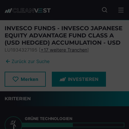
zum Seiteninhalt springen
Fonds suc
INVESCO FUNDS - INVESCO JAPANESE
EQUITY ADVANTAGE FUND CLASS A
(USD HEDGED) ACCUMULATION - USD
LU1934327195 [
+17 weitere Tranchen
]
Zurück zur Suche
Merken
INVESTIEREN
KRITERIEN
GRÜNE TECHNOLOGIEN