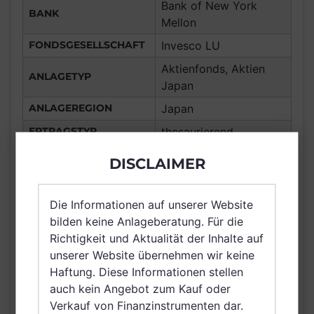
Bank of New York
BANK
Mellon
FONDSGESELLSCHAFT
Invesco LU
Aktienfonds, Aktien
ANLAGETYP
Japan
ANLAGEREGION
Japan
ERTRAGSTYP
thesaurierend
WÄHRUNG
USD
DISCLAIMER
Macau, Frankreich,
Deutschland, Spanien,
Die Informationen auf unserer Website
Luxemburg, Österreich,
bilden keine Anlageberatung. Für die
Schweiz, Hong Kong,
VERTRIEBSZULASSUNG
Richtigkeit und Aktualität der Inhalte auf
Belgien, Taiwan
unserer Website übernehmen wir keine
(Provinz Chinas),
Haftung. Diese Informationen stellen
Netherlands (Kingdom
auch kein Angebot zum Kauf oder
of the), Singapur
Verkauf von Finanzinstrumenten dar.