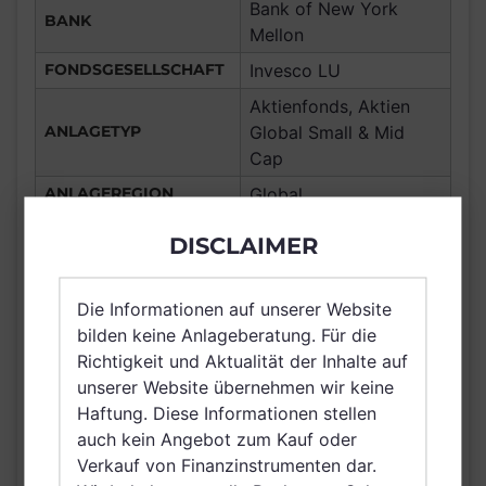
Bank of New York
BANK
Mellon
FONDSGESELLSCHAFT
Invesco LU
Aktienfonds, Aktien
ANLAGETYP
Global Small & Mid
Cap
ANLAGEREGION
Global
ERTRAGSTYP
thesaurierend
DISCLAIMER
WÄHRUNG
EUR
Frankreich,
Die Informationen auf unserer Website
Deutschland, Spanien,
bilden keine Anlageberatung. Für die
Italien, Luxemburg,
Richtigkeit und Aktualität der Inhalte auf
VERTRIEBSZULASSUNG
Österreich, Schweiz,
unserer Website übernehmen wir keine
Finnland, Irland,
Haftung. Diese Informationen stellen
Netherlands (Kingdom
auch kein Angebot zum Kauf oder
of the), Singapur
Verkauf von Finanzinstrumenten dar.