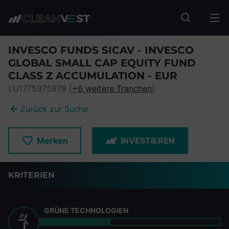
zum Seiteninhalt springen
Fonds suc
INVESCO FUNDS SICAV - INVESCO
GLOBAL SMALL CAP EQUITY FUND
CLASS Z ACCUMULATION - EUR
LU1775975979 [
+6 weitere Tranchen
]
Zurück zur Suche
Merken
INVESTIEREN
KRITERIEN
GRÜNE TECHNOLOGIEN