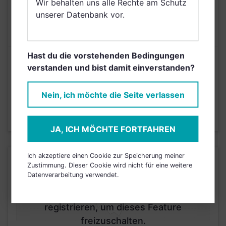
Wir behalten uns alle Rechte am Schutz
AUSGABEAUFSCHLAG
5,00%
unserer Datenbank vor.
MAX. LAUFENDE
N/A
KOSTEN
Hast du die vorstehenden Bedingungen
Risikoeinstufung laut Anbieter (KID)
verstanden und bist damit einverstanden?
4
1
2
3
5
6
7
Nein, ich möchte die Seite verlassen
Stand 31.03.2026
JA, ICH MÖCHTE FORTFAHREN
Ich akzeptiere einen Cookie zur Speicherung meiner
KURSENTWICKLUNG
Zustimmung. Dieser Cookie wird nicht für eine weitere
Datenverarbeitung verwendet.
Einfach und kostenlos
registrieren, um dieses Feature
freizuschalten.