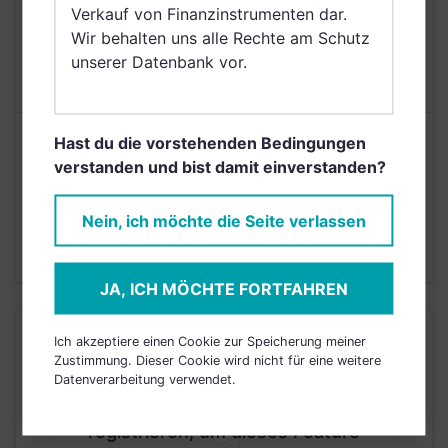
Verkauf von Finanzinstrumenten dar.
AUSGABEAUFSCHLAG
N/A
Wir behalten uns alle Rechte am Schutz
MAX. LAUFENDE
unserer Datenbank vor.
N/A
KOSTEN
Risikoeinstufung laut Anbieter (KID)
Hast du die vorstehenden Bedingungen
verstanden und bist damit einverstanden?
2
1
3
4
5
6
7
Nein, ich möchte die Seite verlassen
Stand 27.05.2022
JA, ICH MÖCHTE FORTFAHREN
KURSENTWICKLUNG
Ich akzeptiere einen Cookie zur Speicherung meiner
Zustimmung. Dieser Cookie wird nicht für eine weitere
Datenverarbeitung verwendet.
Einfach und kostenlos
registrieren, um dieses Feature