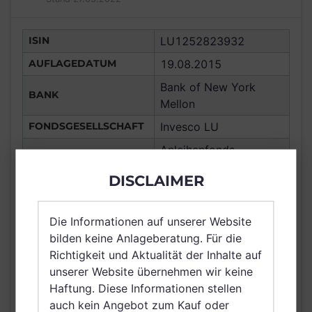
ISIN
LU1252823932
AUFLAGEDATUM
19.08.2015
Bank of New York
BANK
Mellon
FONDSGESELLSCHAFT
Invesco LU
Anleihenfonds,
ANLAGETYP
Unternehmensanleihen
DISCLAIMER
Global USD
ANLAGEREGION
Global
Die Informationen auf unserer Website
ERTRAGSTYP
thesaurierend
bilden keine Anlageberatung. Für die
WÄHRUNG
USD
Richtigkeit und Aktualität der Inhalte auf
unserer Website übernehmen wir keine
Deutschland, Italien,
Haftung. Diese Informationen stellen
VERTRIEBSZULASSUNG
Luxemburg, Schweiz,
auch kein Angebot zum Kauf oder
Singapur