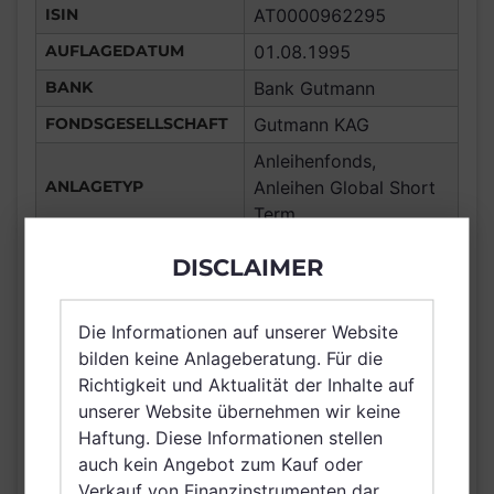
ISIN
AT0000962295
AUFLAGEDATUM
01.08.1995
BANK
Bank Gutmann
FONDSGESELLSCHAFT
Gutmann KAG
Anleihenfonds,
ANLAGETYP
Anleihen Global Short
Term
ANLAGEREGION
Global
DISCLAIMER
ERTRAGSTYP
thesaurierend
WÄHRUNG
EUR
Die Informationen auf unserer Website
bilden keine Anlageberatung. Für die
Deutschland,
VERTRIEBSZULASSUNG
Richtigkeit und Aktualität der Inhalte auf
Österreich
unserer Website übernehmen wir keine
AUSGABEAUFSCHLAG
0,50%
Haftung. Diese Informationen stellen
MAX. LAUFENDE
auch kein Angebot zum Kauf oder
0,25%
KOSTEN
Verkauf von Finanzinstrumenten dar.