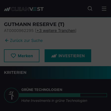
zum Seiteninhalt springen
Fonds suc
GUTMANN RESERVE (T)
AT0000962295 [
+3 weitere Tranchen
]
Zurück zur Suche
Merken
INVESTIEREN
KRITERIEN
GRÜNE TECHNOLOGIEN
Hohe Investments in grüne Technologien