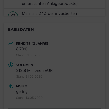
untersuchten Anlageprodukte)
Mehr als 24% der investierten
Unternehmen haben die UN Women´s
Empowerment Principles unterzeichnet.
BASISDATEN
Mehr als 5% in Öl oder Erdgas investiert
(Teil der schlechtesten 20% aller
RENDITE (3 JAHRE)
untersuchten Anlageprodukte)
8,79%
Stand 31.05.2026
Mehr als 5% in Atomenergie investiert (Teil
der schlechtesten 10% aller untersuchten
VOLUMEN
Anlageprodukte)
212,8 Millionen EUR
Stand 31.05.2026
RISIKO
gering
Stand 13.05.2020