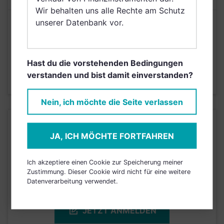
Wir behalten uns alle Rechte am Schutz
unserer Datenbank vor.
Risikoeinstufung laut Anbieter (KID)
1
2
3
4
5
6
7
Hast du die vorstehenden Bedingungen
verstanden und bist damit einverstanden?
Stand 13.05.2020
Nein, ich möchte die Seite verlassen
KURSENTWICKLUNG
JA, ICH MÖCHTE FORTFAHREN
Einfach und kostenlos
Ich akzeptiere einen Cookie zur Speicherung meiner
registrieren, um dieses Feature
Zustimmung. Dieser Cookie wird nicht für eine weitere
Datenverarbeitung verwendet.
freizuschalten.
JETZT ANMELDEN