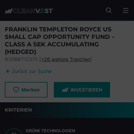
zum Seiteninhalt springen
Fonds suc
FRANKLIN TEMPLETON ROYCE US
SMALL CAP OPPORTUNITY FUND -
CLASS A SEK ACCUMULATING
(HEDGED)
IE00B8T1Z375 [
+26 weitere Tranchen
]
Zurück zur Suche
Merken
INVESTIEREN
KRITERIEN
GRÜNE TECHNOLOGIEN