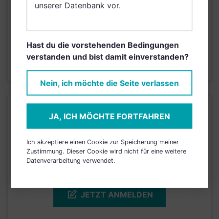
unserer Datenbank vor.
Risikoeinstufung laut Anbieter (KID)
5
1
2
3
4
6
7
Hast du die vorstehenden Bedingungen
verstanden und bist damit einverstanden?
Stand 30.04.2025
Nein, ich möchte die Seite verlassen
KURSENTWICKLUNG
JA, ICH MÖCHTE FORTFAHREN
Einfach und kostenlos
Ich akzeptiere einen Cookie zur Speicherung meiner
Zustimmung. Dieser Cookie wird nicht für eine weitere
registrieren, um dieses Feature
Datenverarbeitung verwendet.
freizuschalten.
JETZT ANMELDEN