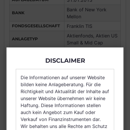
31.01.2013
Bank of New York
BANK
Mellon
FONDSGESELLSCHAFT
Franklin TIS
Aktienfonds, Aktien US
ANLAGETYP
Small & Mid Cap
ANLAGEREGION
Vereinigte Staaten
DISCLAIMER
ERTRAGSTYP
thesaurierend
WÄHRUNG
SEK
Die Informationen auf unserer Website
Deutschland, Schweiz,
bilden keine Anlageberatung. Für die
VERTRIEBSZULASSUNG
Schweden, Irland,
Richtigkeit und Aktualität der Inhalte auf
Singapur
unserer Website übernehmen wir keine
AUSGABEAUFSCHLAG
5,00%
Haftung. Diese Informationen stellen
auch kein Angebot zum Kauf oder
MAX. LAUFENDE
1,50%
Verkauf von Finanzinstrumenten dar.
KOSTEN
Wir behalten uns alle Rechte am Schutz