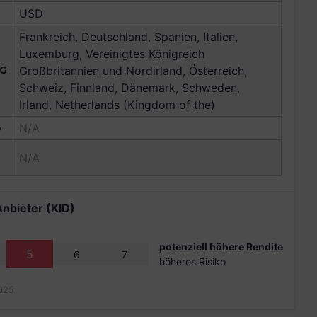
USD
Frankreich, Deutschland, Spanien, Italien,
Luxemburg, Vereinigtes Königreich
NG
Großbritannien und Nordirland, Österreich,
Schweiz, Finnland, Dänemark, Schweden,
Irland, Netherlands (Kingdom of the)
G
N/A
N/A
Anbieter (KID)
potenziell höhere Rendite
5
6
7
höheres Risiko
025