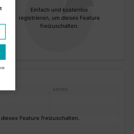
t
Einfach und kostenlos
registrieren, um dieses Feature
freizuschalten.
kie
ANTEIL
 dieses Feature freizuschalten.