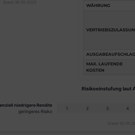
Stand 30.05.2025
WÄHRUNG
VERTRIEBSZULASSU
AUSGABEAUFSCHLA
MAX. LAUFENDE
KOSTEN
Risikoeinstufung laut 
enziell niedrigere Rendite
1
2
3
4
geringeres Risiko
Stand 30.05.2