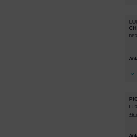
LU
CH
DE
Anl
PI
LU
+9 
Anl