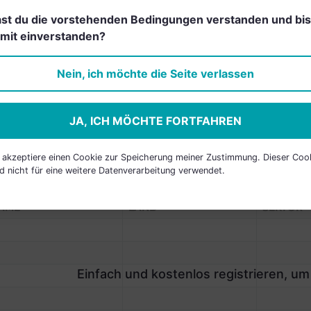
st du die vorstehenden Bedingungen verstanden und bis
Einfach und kostenlos
mit einverstanden?
registrieren, um dieses Feature
freizuschalten.
Nein, ich möchte die Seite verlassen
JA, ICH MÖCHTE FORTFAHREN
h akzeptiere einen Cookie zur Speicherung meiner Zustimmung. Dieser Coo
d nicht für eine weitere Datenverarbeitung verwendet.
P HOLDINGS
AME
LAND
SEKTOR
Einfach und kostenlos registrieren, um