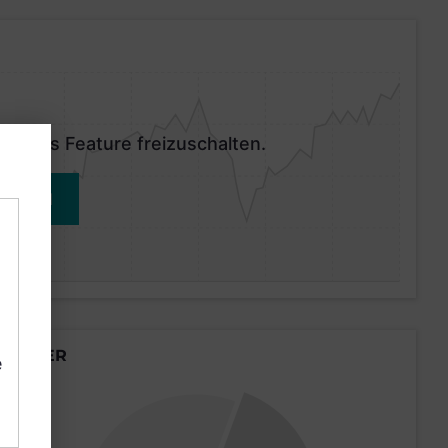
 dieses Feature freizuschalten.
MELDEN
LÄNDER
e