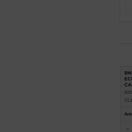
BN
EC
CA
IE0
+1 
Anl